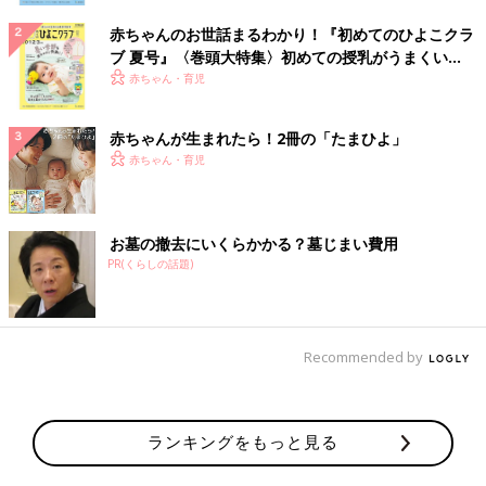
赤ちゃんのお世話まるわかり！『初めてのひよこクラ
ブ 夏号』〈巻頭大特集〉初めての授乳がうまくい
く！ おっぱい・ミルクの基本と夏のトラブル 解決テ
赤ちゃん・育児
ク
赤ちゃんが生まれたら！2冊の「たまひよ」
赤ちゃん・育児
お墓の撤去にいくらかかる？墓じまい費用
PR(くらしの話題)
Recommended by
ランキングをもっと見る