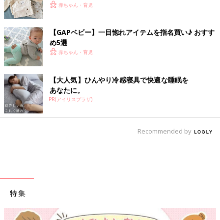
赤ちゃん・育児
【GAPベビー】一目惚れアイテムを指名買い♪ おすす
め5選
赤ちゃん・育児
【大人気】ひんやり冷感寝具で快適な睡眠を
あなたに。
PR(アイリスプラザ)
Recommended by
特集