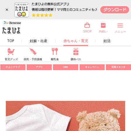
×
内祝い
SHOP
メニュー
TOP
妊娠・出産
赤ちゃん・育児
妊活
育児グッズ
病気・予防接種
離乳食
優待パス
ひよこクラブ
アプリ
SNS
キャンペーン
写真スタジオ