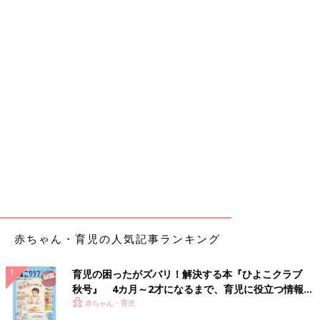
赤ちゃん・育児の人気記事ランキング
育児の困ったがズバリ！解決する本『ひよこクラブ
秋号』 4カ月～2才になるまで、育児に役立つ情報が
いっぱい！
赤ちゃん・育児