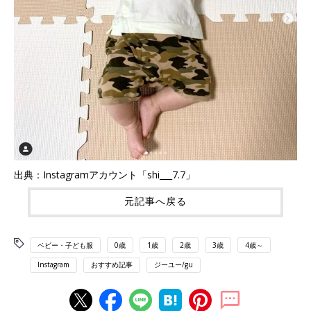
出典：Instagramアカウント「shi___7.7」
元記事へ戻る
ベビー・子ども服
0歳
1歳
2歳
3歳
4歳～
Instagram
おすすめ記事
ジーユー/gu