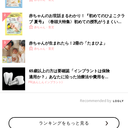
いっぱい！
赤ちゃんのお世話まるわかり！『初めてのひよこクラ
ブ 夏号』〈巻頭大特集〉初めての授乳がうまくい
く！ おっぱい・ミルクの基本と夏のトラブル 解決テ
赤ちゃん・育児
ク
赤ちゃんが生まれたら！2冊の「たまひよ」
赤ちゃん・育児
65歳以上の方は要確認「インプラントは保険
適用か？」あなたに沿った治療法や費用を...
PR(あんしんインプラント)
Recommended by
ランキングをもっと見る