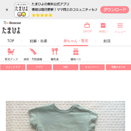
×
内祝い
SHOP
メニュー
TOP
妊娠・出産
赤ちゃん・育児
妊活
育児グッズ
病気・予防接種
離乳食
優待パス
ひよこクラブ
アプリ
SNS
キャンペーン
写真スタジオ