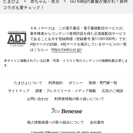
たまひよ
赤ちゃん・育児
GU babyの夏服が激かわ！新作
コラボも要チェック！
ＡＢＪマークは、この電子書店・電子書籍配信サービスが、
著作権者からコンテンツ使用許諾を得た正規版配信サービス
であることを示す登録商標（登録番号 第11091000号）です。
ABJマークの詳細、ABJマークを掲示しているサービスの一覧
はこちら→
https://aebs.or.jp/
本サイトに掲載されている記事・写真・イラスト等のコンテンツの無断転載を禁じま
す。
たまひよについて
利用規約
ポリシー
医師・専門家一覧
サイトマップ
調査・プレスリリース・メディア掲載
広告のご相談
お問い合わせ
利用者情報の取り扱いについて
個人情報保護への取り組みについて
会社案内
Copyright ©Benesse Corporation All rights reserved.