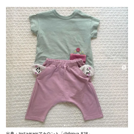
出典：Instagramアカウント「chibinya_828」