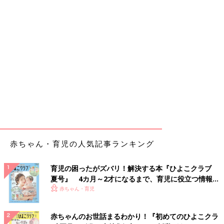
赤ちゃん・育児の人気記事ランキング
育児の困ったがズバリ！解決する本『ひよこクラブ
夏号』 4カ月～2才になるまで、育児に役立つ情報が
いっぱい！
赤ちゃん・育児
赤ちゃんのお世話まるわかり！『初めてのひよこクラ