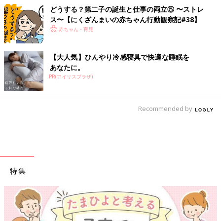
どうする？第二子の誕生と仕事の両立⑤ 〜ストレ
ス〜【にくざんまいの赤ちゃん行動観察記#38】
赤ちゃん・育児
【大人気】ひんやり冷感寝具で快適な睡眠を
あなたに。
PR(アイリスプラザ)
Recommended by
特集