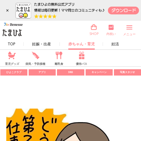
×
内祝い
SHOP
メニュー
TOP
妊娠・出産
赤ちゃん・育児
妊活
育児グッズ
病気・予防接種
離乳食
優待パス
ひよこクラブ
アプリ
SNS
キャンペーン
写真スタジオ