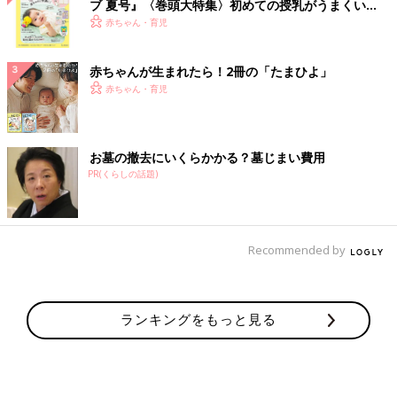
ブ 夏号』〈巻頭大特集〉初めての授乳がうまくい
く！ おっぱい・ミルクの基本と夏のトラブル 解決テ
赤ちゃん・育児
ク
赤ちゃんが生まれたら！2冊の「たまひよ」
赤ちゃん・育児
お墓の撤去にいくらかかる？墓じまい費用
PR(くらしの話題)
Recommended by
ランキングをもっと見る