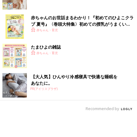
赤ちゃんのお世話まるわかり！『初めてのひよこクラ
ブ 夏号』〈巻頭大特集〉初めての授乳がうまくい
く！ おっぱい・ミルクの基本と夏のトラブル 解決テ
赤ちゃん・育児
ク
たまひよの雑誌
赤ちゃん・育児
【大人気】ひんやり冷感寝具で快適な睡眠を
あなたに。
PR(アイリスプラザ)
Recommended by