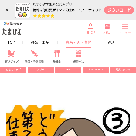
×
内祝い
SHOP
メニュー
TOP
妊娠・出産
赤ちゃん・育児
妊活
育児グッズ
病気・予防接種
離乳食
優待パス
ひよこクラブ
アプリ
SNS
キャンペーン
写真スタジオ