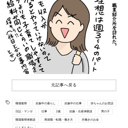
元記事へ戻る
職場復帰
妊娠中の暮らし
妊娠中の仕事
赤ちゃんのお世話
日記・マンガ
仕事
2歳
妊娠・出産体験談
男の子
職場復帰体験談
再就職・転職・働き方
共働きのお金
にくざんまい