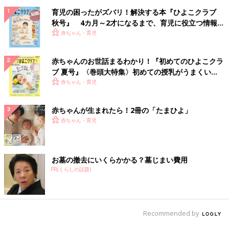
育児の困ったがズバリ！解決する本『ひよこクラブ
秋号』 4カ月～2才になるまで、育児に役立つ情報が
いっぱい！
赤ちゃん・育児
赤ちゃんのお世話まるわかり！『初めてのひよこクラ
ブ 夏号』〈巻頭大特集〉初めての授乳がうまくい
く！ おっぱい・ミルクの基本と夏のトラブル 解決テ
赤ちゃん・育児
ク
赤ちゃんが生まれたら！2冊の「たまひよ」
赤ちゃん・育児
お墓の撤去にいくらかかる？墓じまい費用
PR(くらしの話題)
Recommended by