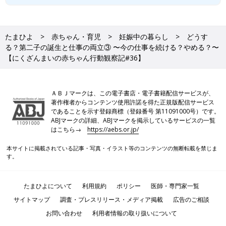
たまひよ
赤ちゃん・育児
妊娠中の暮らし
どうす
る？第二子の誕生と仕事の両立③ 〜今の仕事を続ける？やめる？〜
【にくざんまいの赤ちゃん行動観察記#36】
ＡＢＪマークは、この電子書店・電子書籍配信サービスが、
著作権者からコンテンツ使用許諾を得た正規版配信サービス
であることを示す登録商標（登録番号 第11091000号）です。
ABJマークの詳細、ABJマークを掲示しているサービスの一覧
はこちら→
https://aebs.or.jp/
本サイトに掲載されている記事・写真・イラスト等のコンテンツの無断転載を禁じま
す。
たまひよについて
利用規約
ポリシー
医師・専門家一覧
サイトマップ
調査・プレスリリース・メディア掲載
広告のご相談
お問い合わせ
利用者情報の取り扱いについて