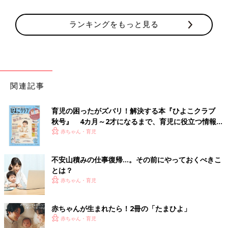
ランキングをもっと見る
関連記事
育児の困ったがズバリ！解決する本『ひよこクラブ
秋号』 4カ月～2才になるまで、育児に役立つ情報が
いっぱい！
赤ちゃん・育児
不安山積みの仕事復帰…。その前にやっておくべきこ
とは？
赤ちゃん・育児
赤ちゃんが生まれたら！2冊の「たまひよ」
赤ちゃん・育児