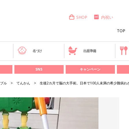
SHOP
内祝い
TOP
き
名づけ
出産準備
SNS
キャンペーン
ブル
てんかん
生後2カ月で脳の大手術。日本で100人未満の希少難病