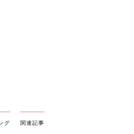
ング
関連記事
本
重度のてんかんのわが子を看病する経
2才
験から生まれた、病児・障害児用のウ
赤ちゃん・育児
いっ
エアブランド【体験談】
初め
難産の末に生まれた直後､重症のてん
大特
かんを起こした長女｡生後1カ月で｢一
赤ちゃん・育児
 お
生歩くこともしゃべることもできな
ブル
い｣と【大田原症候群】
たま
手術後の合併症で脳梗塞になった3歳､
長男｡脳のMRI画像を見た父は｢元の千
赤ちゃん・育児
歳は戻ってこない｣とさとり…夫婦で
泣き続けた日々【クルーゾン症候群】
先天性小腸閉鎖症で､生後3日から何度
でし
もの手術をした息子。「助からないか