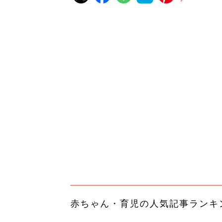
赤ちゃん・育児の人気記事ランキ
育児の困ったがズバリ！解決する
『ひよこクラブ 夏号』 4カ月～
赤ちゃん・育児
になるまで、育児に役立つ情報が
ぱい！
赤ちゃんのお世話まるわかり！『
てのひよこクラブ 夏号』〈巻頭
赤ちゃん・育児
集〉初めての授乳がうまくいく！
っぱい・ミルクの基本と夏のトラ
解決テク
赤ちゃんが生まれたら！2冊の「
ひよ」
赤ちゃん・育児
四角い部屋を四角く拭く！壁際ま