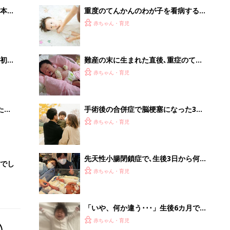
赤ちゃん・育児
もしれない」と背筋が凍ったこと
も･･･
「いや、何か違う･･･」生後6カ月で感
じた異変。そのうち、何度もてんかん
赤ちゃん・育児
発作を繰り返すように【ウエスト症候
群体験談】
ロボット掃除機の進化のカギは水にあ
り。このボードがすごい理由
PR（Dreame）
Recommended by