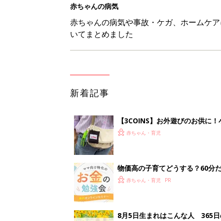
物価高の子育てどうする？60分
赤ちゃん・育児
8月5日生まれはこんな人 365
赤ちゃん・育児
しまむら「即買い必至」「機能面
赤ちゃん・育児
<
1