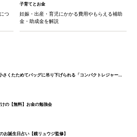
だけの【無料】お金の勉強会
日のお誕生日占い【鏡リュウジ監修】
も◎」SNSで超話題！夏必須のラッシュガード5選
2
3
4
5
>