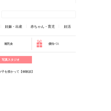
妊娠・出産
赤ちゃん・育児
妊活
離乳食
優待パス
写真スタジオ
わが子を授かって【体験談】