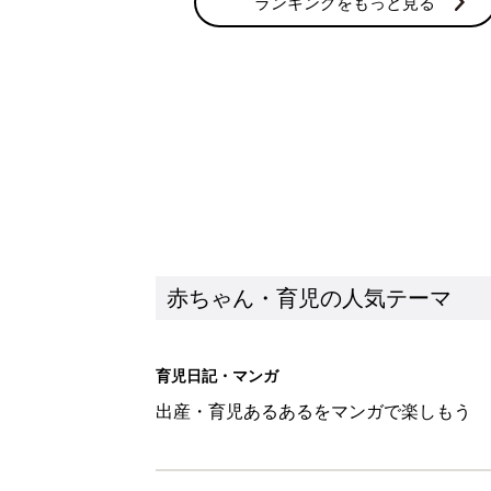
育児日記・マンガ
出産・育児あるあるをマンガで楽しもう
赤ちゃんの病気
赤ちゃんの病気や事故・ケガ、ホームケア
いてまとめました
新着記事
【3COINS】お外遊びのお供
ート」
赤ちゃん・育児