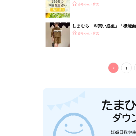
妊娠日数や
妊娠中か