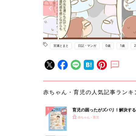
宮瀬とまと
日記・マンガ
0歳
1歳
赤ちゃん・育児の人気記事ランキ
育児の困ったがズバリ！解決する
『ひよこクラブ 秋号』 4カ月～
赤ちゃん・育児
になるまで、育児に役立つ情報が
ぱい！