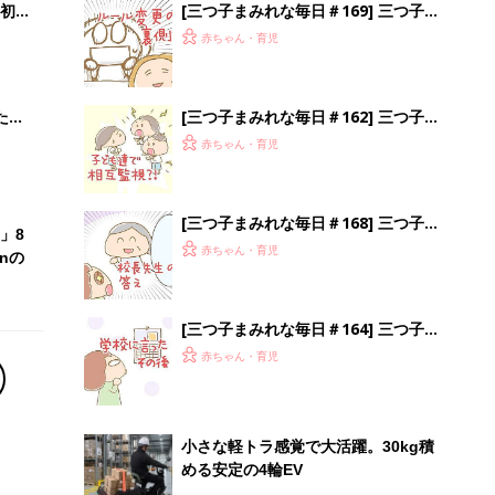
初め
[三つ子まみれな毎日＃169] 三つ子と
大特
性教育 その18
赤ちゃん・育児
 お
ブル
たま
[三つ子まみれな毎日＃162] 三つ子と
性教育 その11
赤ちゃん・育児
[三つ子まみれな毎日＃168] 三つ子と
」8
性教育 その17
赤ちゃん・育児
nの
[三つ子まみれな毎日＃164] 三つ子と
性教育 その13
赤ちゃん・育児
小さな軽トラ感覚で大活躍。30kg積
める安定の4輪EV