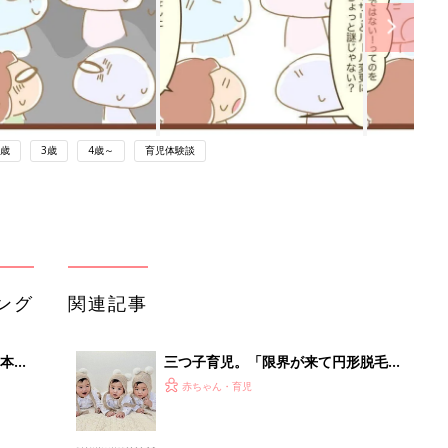
2歳
3歳
4歳～
育児体験談
ング
関連記事
本
三つ子育児。「限界が来て円形脱毛
2才
に」…でも、三つ子だからこそ生まれ
赤ちゃん・育児
いっ
た宝物のようなご縁がたくさん！【体
験談】