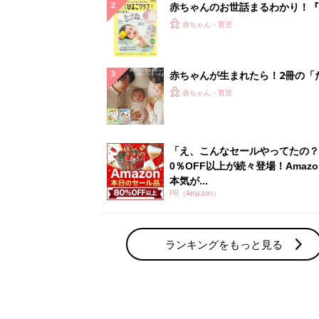
赤ちゃんのお世話まるわかり！『
てのひよこクラブ 夏号』〈巻頭
赤ちゃん・育児
集〉初めての授乳がうまくいく！
っぱい・ミルクの基本と夏のトラ
解決テク
赤ちゃんが生まれたら！2冊の「
ひよ」
赤ちゃん・育児
「え、こんなセールやってたの？
0％OFF以上が続々登場！Amazo
本気が...
PR（Amazon）
ランキングをもっと見る