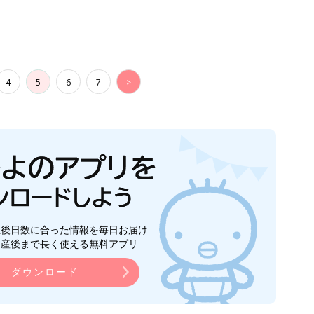
4
5
6
7
>
生後日数に合った情報を毎日お届け
ら産後まで長く使える無料アプリ
ダウンロード