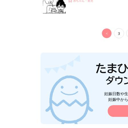
赤ちゃん・育児
<
3
妊娠日数や
妊娠中か