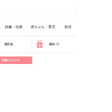
妊娠・出産
赤ちゃん・育児
妊活
離乳食
優待パス
写真スタジオ