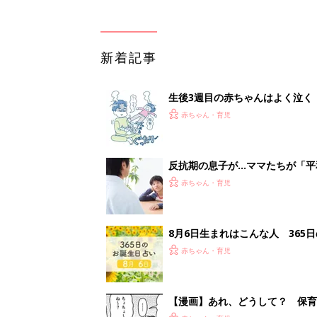
新着記事
生後3週目の赤ちゃんはよく泣く
って本当？【専門家】
赤ちゃん・育児
反抗期の息子が...ママたちが「
赤ちゃん・育児
8月6日生まれはこんな人 365
赤ちゃん・育児
【漫画】あれ、どうして？ 保
がする……！『ふうふう子育て ＃