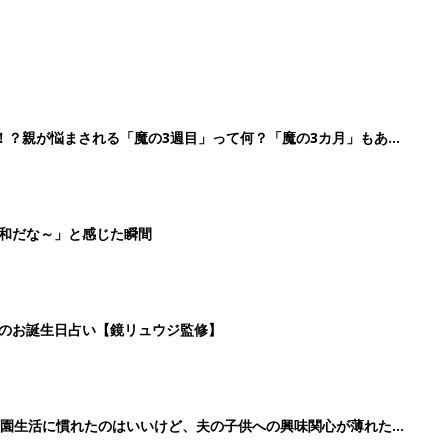
！？親が悩まされる「魔の3週目」って何？「魔の3カ月」もある
平和だな～」と感じた瞬間
日のお誕生日占い【鏡リュウジ監修】
育園生活に慣れたのはいいけど、夫の子供への興味関心が薄れた気
91』