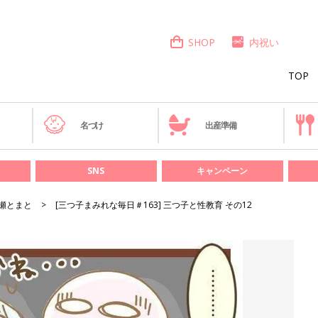
SHOP
内祝い
TOP
き
名づけ
出産準備
SNS
キャンペーン
瀬とまと
[三つ子まみれな毎日＃163] 三つ子と性教育 その12