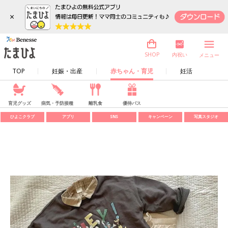
×
内祝い
SHOP
メニュー
TOP
妊娠・出産
赤ちゃん・育児
妊活
育児グッズ
病気・予防接種
離乳食
優待パス
ひよこクラブ
アプリ
SNS
キャンペーン
写真スタジオ