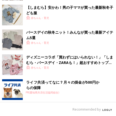
【しまむら】安かわ！男の子ママが買った最新秋冬子
ども服
赤ちゃん・育児
バースデイの秋冬ニット！みんなが買った最新アイテ
ム5選
赤ちゃん・育児
ディズニーコラボ「買わずにはいられない！」「しま
むら・バースデイ・ZARAも！」超おすすめトップス
5選
赤ちゃん・育児
ライフ共済ってなに？月々の掛金が500円か
らの保障
PR(愛知県共済生活協同組合)
Recommended by