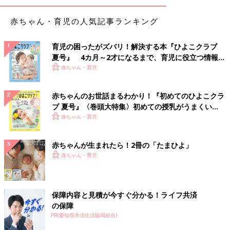
赤ちゃん・育児の人気記事ランキング
育児の困ったがズバリ！解決する本『ひよこクラブ
夏号』 4カ月～2才になるまで、育児に役立つ情報が
いっぱい！
赤ちゃん・育児
赤ちゃんのお世話まるわかり！『初めてのひよこクラ
ブ 夏号』〈巻頭大特集〉初めての授乳がうまくい
く！ おっぱい・ミルクの基本と夏のトラブル 解決テ
赤ちゃん・育児
ク
赤ちゃんが生まれたら！2冊の「たまひよ」
赤ちゃん・育児
保障内容と見積が今すぐ分かる！ライフ共済
の保障
PR(愛知県共済生活協同組合)