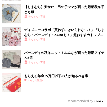
【しまむら】安かわ！男の子ママが買った最新秋冬子
ども服
赤ちゃん・育児
ディズニーコラボ「買わずにはいられない！」「しま
むら・バースデイ・ZARAも！」超おすすめトップス
5選
赤ちゃん・育児
バースデイの秋冬ニット！みんなが買った最新アイテ
ム5選
赤ちゃん・育児
もらえる年金25万円以下の人が知るべき事
PR(くらしの話題)
Recommended by