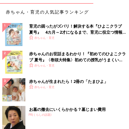
赤ちゃん・育児の人気記事ランキング
育児の困ったがズバリ！解決する本『ひよこクラブ
夏号』 4カ月～2才になるまで、育児に役立つ情報が
いっぱい！
赤ちゃん・育児
赤ちゃんのお世話まるわかり！『初めてのひよこクラ
ブ 夏号』〈巻頭大特集〉初めての授乳がうまくい
く！ おっぱい・ミルクの基本と夏のトラブル 解決テ
赤ちゃん・育児
ク
赤ちゃんが生まれたら！2冊の「たまひよ」
赤ちゃん・育児
お墓の撤去にいくらかかる？墓じまい費用
PR(くらしの話題)