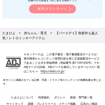
妊娠中から産後まで長く使える無料アプリ
無料ダウンロード
たまひよ
赤ちゃん・育児
【バースデイ】秋新作も超人
気！レトロミッキーアイテム
ＡＢＪマークは、この電子書店・電子書籍配信サービスが、
著作権者からコンテンツ使用許諾を得た正規版配信サービス
であることを示す登録商標（登録番号 第11091000号）です。
ABJマークの詳細、ABJマークを掲示しているサービスの一覧
はこちら→
https://aebs.or.jp/
本サイトに掲載されている記事・写真・イラスト等のコンテンツの無断転載を禁じま
す。
たまひよについて
利用規約
ポリシー
医師・専門家一覧
サイトマップ
調査・プレスリリース・メディア掲載
広告のご相談