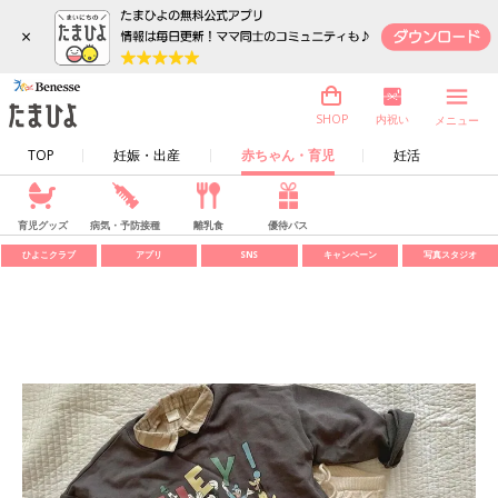
×
内祝い
SHOP
メニュー
TOP
妊娠・出産
赤ちゃん・育児
妊活
育児グッズ
病気・予防接種
離乳食
優待パス
ひよこクラブ
アプリ
SNS
キャンペーン
写真スタジオ