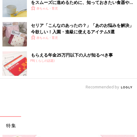
をスムーズに進めるために、知っておきたい食器や調
理器具選びのポイント【専門家監修】
赤ちゃん・育児
セリア「こんなのあったの？」「あのお悩みを解決」
今欲しい！入園・進級に使えるアイテム5選
赤ちゃん・育児
もらえる年金25万円以下の人が知るべき事
PR(くらしの話題)
Recommended by
特集