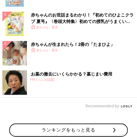
赤ちゃんのお世話まるわかり！『初めてのひよこクラ
ブ 夏号』〈巻頭大特集〉初めての授乳がうまくい
く！ おっぱい・ミルクの基本と夏のトラブル 解決テ
赤ちゃん・育児
ク
赤ちゃんが生まれたら！2冊の「たまひよ」
赤ちゃん・育児
お墓の撤去にいくらかかる？墓じまい費用
PR(くらしの話題)
Recommended by
ランキングをもっと見る