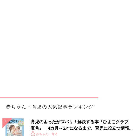
赤ちゃん・育児の人気記事ランキング
育児の困ったがズバリ！解決する本『ひよこクラブ
夏号』 4カ月～2才になるまで、育児に役立つ情報が
いっぱい！
赤ちゃん・育児