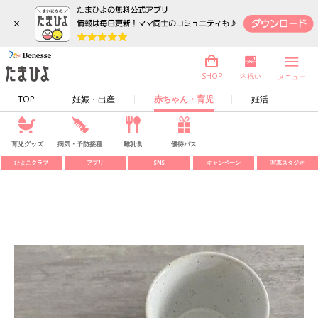
×
内祝い
SHOP
メニュー
TOP
妊娠・出産
赤ちゃん・育児
妊活
育児グッズ
病気・予防接種
離乳食
優待パス
ひよこクラブ
アプリ
SNS
キャンペーン
写真スタジオ