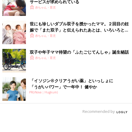
サービスが求められている
赤ちゃん・育児
世にも珍しいダブル双子を授かったママ。２回目の妊
娠で「また双子」と伝えられたあとは、いろいろと不
安が巡り…!?【体験談】
赤ちゃん・育児
双子や年子ママ待望の「ふたごじてんしゃ」誕生秘話
赤ちゃん・育児
「イソジン®クリアうがい薬」といっしょに
「うがいパワー」で一年中！ 健やか
PR(iNova｜Hugkum)
Recommended by