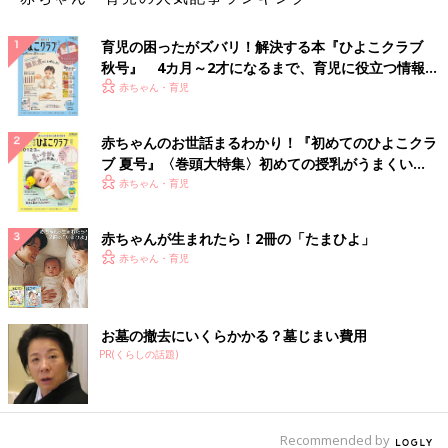
育児の困ったがズバリ！解決する本『ひよこクラブ
秋号』 4カ月～2才になるまで、育児に役立つ情報が
いっぱい！
赤ちゃん・育児
赤ちゃんのお世話まるわかり！『初めてのひよこクラ
ブ 夏号』〈巻頭大特集〉初めての授乳がうまくい
く！ おっぱい・ミルクの基本と夏のトラブル 解決テ
赤ちゃん・育児
ク
赤ちゃんが生まれたら！2冊の「たまひよ」
赤ちゃん・育児
お墓の撤去にいくらかかる？墓じまい費用
PR(くらしの話題)
Recommended by