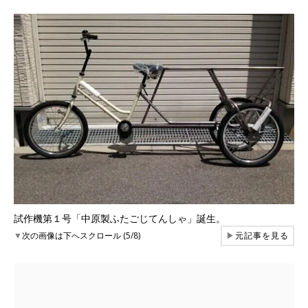
試作機第１号「中原製ふたごじてんしゃ」誕生。
▼
次の画像は下へスクロール (5/8)
▶
元記事を見る