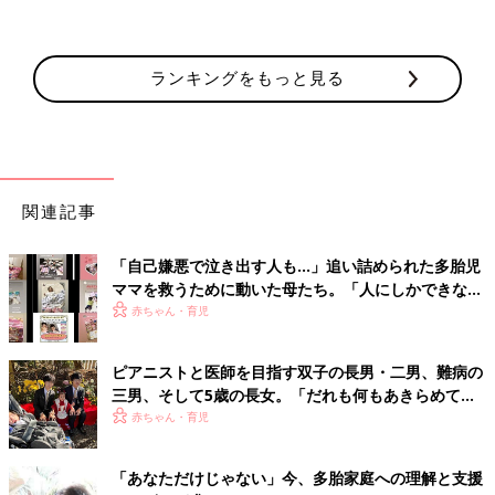
ランキングをもっと見る
関連記事
「自己嫌悪で泣き出す人も…」追い詰められた多胎児
ママを救うために動いた母たち。「人にしかできない
サポート」の重要性
赤ちゃん・育児
ピアニストと医師を目指す双子の長男・二男、難病の
三男、そして5歳の長女。「だれも何もあきらめてほ
しくない」母の思い
赤ちゃん・育児
「あなただけじゃない」今、多胎家庭への理解と支援