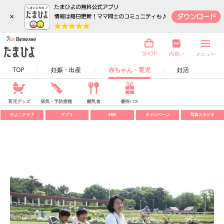
×
内祝い
SHOP
メニュー
TOP
妊娠・出産
赤ちゃん・育児
妊活
育児グッズ
病気・予防接種
離乳食
優待パス
ひよこクラブ
アプリ
SNS
キャンペーン
写真スタジオ