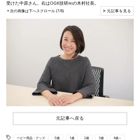
受けた中原さん。右はOGK技研㈱の木村社長。
▼
次の画像は下へスクロール (7/8)
▶
元記事を見る
元記事へ戻る
ベビー用品・グッズ
0歳
1歳
2歳
3歳
4歳～