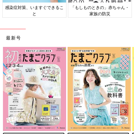
」赤ちゃん・
日本外来小児科学会リーフレッ
六星占術 細木かおり
災
ト検討会
相談
最新号