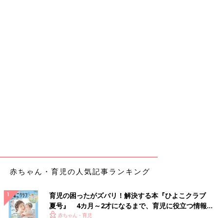
赤ちゃん・育児の人気記事ランキング
育児の困ったがズバリ！解決する本『ひよこクラブ
夏号』 4カ月～2才になるまで、育児に役立つ情報が
いっぱい！
赤ちゃん・育児