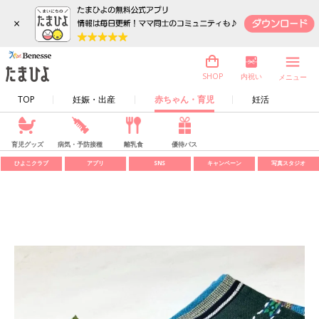
×
内祝い
SHOP
メニュー
TOP
妊娠・出産
赤ちゃん・育児
妊活
育児グッズ
病気・予防接種
離乳食
優待パス
ひよこクラブ
アプリ
SNS
キャンペーン
写真スタジオ