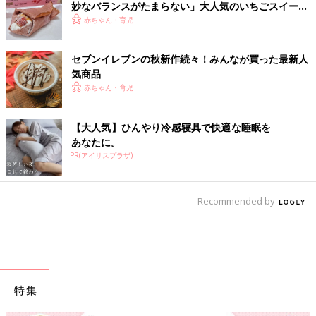
妙なバランスがたまらない」大人気のいちごスイーツ
4選
赤ちゃん・育児
セブンイレブンの秋新作続々！みんなが買った最新人
気商品
赤ちゃん・育児
【大人気】ひんやり冷感寝具で快適な睡眠を
あなたに。
PR(アイリスプラザ)
Recommended by
特集