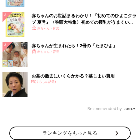
赤ちゃんのお世話まるわかり！『初めてのひよこクラ
ブ 夏号』〈巻頭大特集〉初めての授乳がうまくい
く！ おっぱい・ミルクの基本と夏のトラブル 解決テ
赤ちゃん・育児
ク
赤ちゃんが生まれたら！2冊の「たまひよ」
赤ちゃん・育児
お墓の撤去にいくらかかる？墓じまい費用
PR(くらしの話題)
Recommended by
ランキングをもっと見る