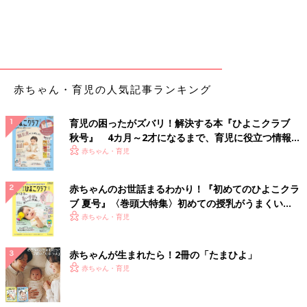
赤ちゃん・育児の人気記事ランキング
育児の困ったがズバリ！解決する本『ひよこクラブ
秋号』 4カ月～2才になるまで、育児に役立つ情報が
いっぱい！
赤ちゃん・育児
赤ちゃんのお世話まるわかり！『初めてのひよこクラ
ブ 夏号』〈巻頭大特集〉初めての授乳がうまくい
く！ おっぱい・ミルクの基本と夏のトラブル 解決テ
赤ちゃん・育児
ク
赤ちゃんが生まれたら！2冊の「たまひよ」
赤ちゃん・育児