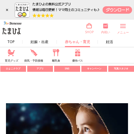
×
内祝い
SHOP
メニュー
TOP
妊娠・出産
赤ちゃん・育児
妊活
育児グッズ
病気・予防接種
離乳食
優待パス
ひよこクラブ
アプリ
SNS
キャンペーン
写真スタジオ