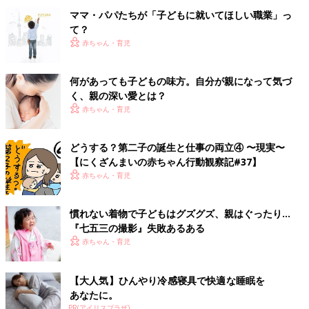
ママ・パパたちが「子どもに就いてほしい職業」っ
て？
赤ちゃん・育児
何があっても子どもの味方。自分が親になって気づ
く、親の深い愛とは？
赤ちゃん・育児
どうする？第二子の誕生と仕事の両立④ 〜現実〜
【にくざんまいの赤ちゃん行動観察記#37】
赤ちゃん・育児
慣れない着物で子どもはグズグズ、親はぐったり…
『七五三の撮影』失敗あるある
赤ちゃん・育児
【大人気】ひんやり冷感寝具で快適な睡眠を
あなたに。
PR(アイリスプラザ)