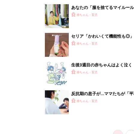
あなたの「服を捨てるマイルー
スタイリストが喝！
赤ちゃん・育児
セリア「かわいくて機能性も◎」
赤ちゃん・育児
生後3週目の赤ちゃんはよく泣く
って本当？【専門家】
赤ちゃん・育児
反抗期の息子が...ママたちが「
赤ちゃん・育児