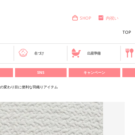
SHOP
内祝い
TOP
き
名づけ
出産準備
SNS
キャンペーン
の変わり目に便利な羽織りアイテム