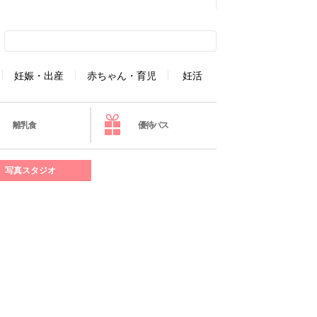
妊娠・出産
赤ちゃん・育児
妊活
離乳食
優待パス
写真スタジオ