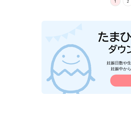
1
2
妊娠日数や
妊娠中か