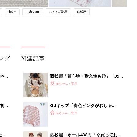
4歳～
Instagram
おすすめ記事
西松屋
ング
関連記事
本
西松屋「着心地・耐久性も◎」「399
2才
円なのに高クオリティ」元子ども服販
赤ちゃん・育児
いっ
売員ライターが推す★秋冬のお出かけ
アイテム5選
初め
GUキッズ「春色ピンクがおしゃ
大特
れ！」「ニット・パンツ・カーデ
赤ちゃん・育児
 お
も！」買うべきアイテム5選
ブル
たま
西松屋｜オール438円「今買っておく