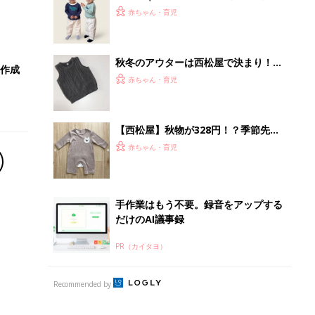
べき！」「保育園着にも◎」元子ども
赤ちゃん・育児
服販売員ライターが推す★長袖Tシャ
ツ5選
秋冬のアウターは西松屋で決まり！オ
録作成
シャレアイテム5選
赤ちゃん・育児
【西松屋】秋物が328円！？季節先取
りおしゃれ新作4選
赤ちゃん・育児
手作業はもう不要。録音をアップする
だけのAI議事録
PR（カイタヨ）
Recommended by