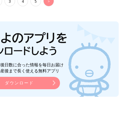
3
4
5
>
生後日数に合った情報を毎日お届け
ら産後まで長く使える無料アプリ
ダウンロード