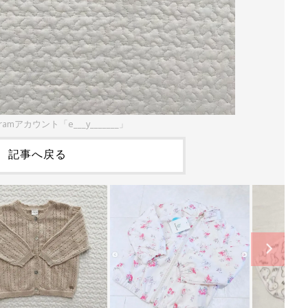
ramアカウント「e___y_______」
記事へ戻る