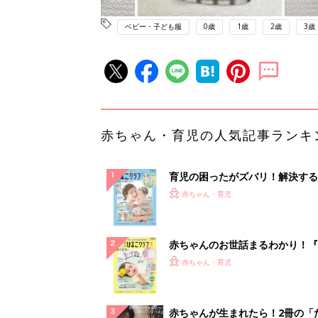
ベビー・子ども服
0歳
1歳
2歳
3歳
赤ちゃん・育児の人気記事ランキ
育児の困ったがズバリ！解決する
『ひよこクラブ 夏号』 4カ月～
赤ちゃん・育児
になるまで、育児に役立つ情報が
ぱい！
赤ちゃんのお世話まるわかり！『
てのひよこクラブ 夏号』〈巻頭
赤ちゃん・育児
集〉初めての授乳がうまくいく！
っぱい・ミルクの基本と夏のトラ
解決テク
赤ちゃんが生まれたら！2冊の「