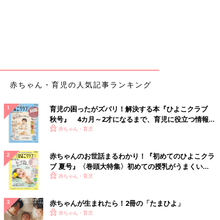
赤ちゃん・育児の人気記事ランキング
育児の困ったがズバリ！解決する本『ひよこクラブ
秋号』 4カ月～2才になるまで、育児に役立つ情報が
いっぱい！
赤ちゃん・育児
赤ちゃんのお世話まるわかり！『初めてのひよこクラ
ブ 夏号』〈巻頭大特集〉初めての授乳がうまくい
く！ おっぱい・ミルクの基本と夏のトラブル 解決テ
赤ちゃん・育児
ク
赤ちゃんが生まれたら！2冊の「たまひよ」
赤ちゃん・育児