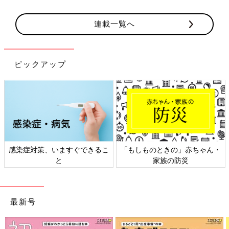
連載一覧へ
ピックアップ
赤ちゃん・
日本外来小児科学会リーフレッ
六星占術 細木かおりさ
ト検討会
相談
最新号