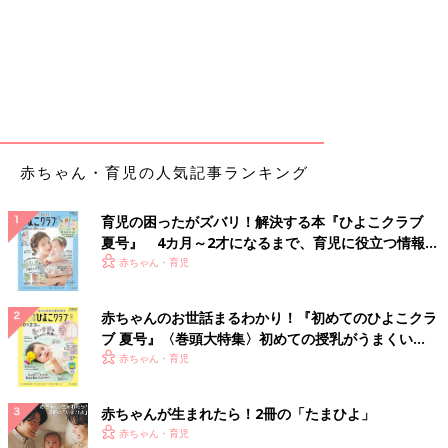
赤ちゃん・育児の人気記事ランキング
育児の困ったがズバリ！解決する本『ひよこクラブ
夏号』 4カ月～2才になるまで、育児に役立つ情報が
いっぱい！
赤ちゃん・育児
赤ちゃんのお世話まるわかり！『初めてのひよこクラ
ブ 夏号』〈巻頭大特集〉初めての授乳がうまくい
く！ おっぱい・ミルクの基本と夏のトラブル 解決テ
赤ちゃん・育児
ク
赤ちゃんが生まれたら！2冊の「たまひよ」
赤ちゃん・育児