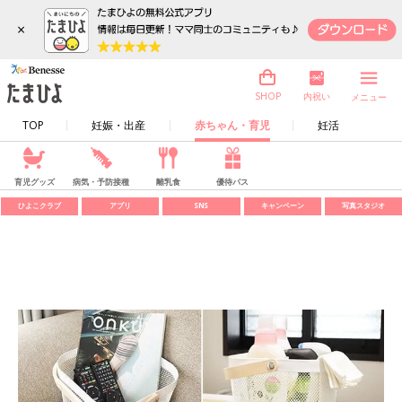
×
内祝い
SHOP
メニュー
TOP
妊娠・出産
赤ちゃん・育児
妊活
育児グッズ
病気・予防接種
離乳食
優待パス
ひよこクラブ
アプリ
SNS
キャンペーン
写真スタジオ