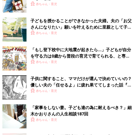
赤ちゃん・育児
子どもを授かることができなかった夫婦。夫の「お父
さんになりたい」願いを叶えるために里親として子ど
もを育てることに【体験談】
赤ちゃん・育児
「もし登下校中に大地震が起きたら…」子どもが自分
を守る力は0歳から普段の育児で育てられる、と専門
家が提言【年齢別に解説】
赤ちゃん・育児
子供に関すること、ママだけが選んで決めていいの？
優しい夫の「任せるよ」に疲れ果ててしまった話『ふ
うふう子育て ＃43』
赤ちゃん・育児
「家事をしない妻。子ども達の為に耐えるべき？」細
木かおりさんの人生相談187回
赤ちゃん・育児