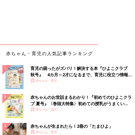
赤ちゃん・育児の人気記事ランキング
育児の困ったがズバリ！解決する本『ひよこクラブ
秋号』 4カ月～2才になるまで、育児に役立つ情報が
いっぱい！
赤ちゃん・育児
赤ちゃんのお世話まるわかり！『初めてのひよこクラ
ブ 夏号』〈巻頭大特集〉初めての授乳がうまくい
く！ おっぱい・ミルクの基本と夏のトラブル 解決テ
赤ちゃん・育児
ク
赤ちゃんが生まれたら！2冊の「たまひよ」
赤ちゃん・育児