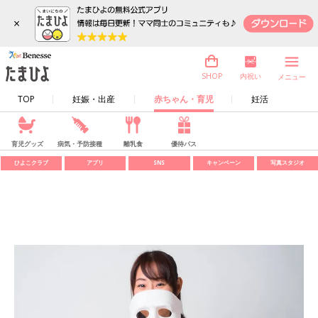
×
内祝い
SHOP
メニュー
TOP
妊娠・出産
赤ちゃん・育児
妊活
育児グッズ
病気・予防接種
離乳食
優待パス
ひよこクラブ
アプリ
SNS
キャンペーン
写真スタジオ