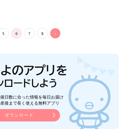
5
6
7
8
>
生後日数に合った情報を毎日お届け
ら産後まで長く使える無料アプリ
ダウンロード