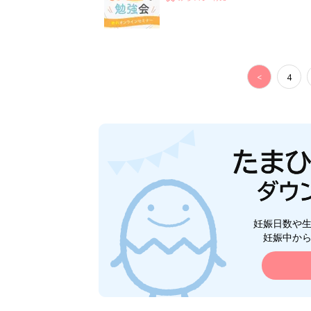
<
4
妊娠日数や
妊娠中か