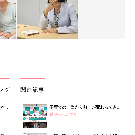
ング
関連記事
本
子育ての「当たり前」が変わってき
2才
た⁉ 20周年を迎えるキッズデザイン
赤ちゃん・育児
いっ
賞に見る子どもの変化