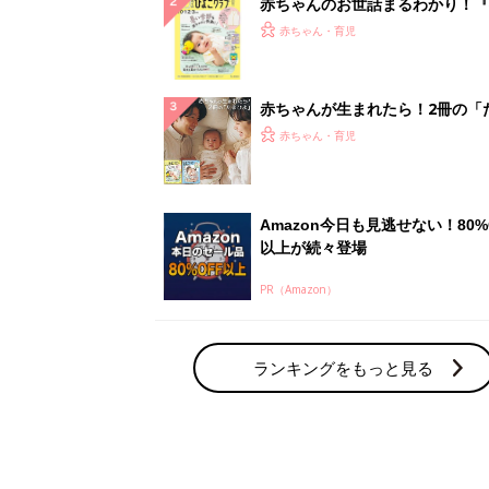
赤ちゃんのお世話まるわかり！『
てのひよこクラブ 夏号』〈巻頭
赤ちゃん・育児
集〉初めての授乳がうまくいく！
っぱい・ミルクの基本と夏のトラ
解決テク
赤ちゃんが生まれたら！2冊の「
ひよ」
赤ちゃん・育児
Amazon今日も見逃せない！80%
以上が続々登場
PR（Amazon）
ランキングをもっと見る