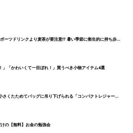
ポーツドリンクより麦茶が要注意!? 暑い季節に衛生的に持ち歩
】
！」「かわいくて一目ぼれ！」買うべき小物アイテム4選
に！小さくたためてバッグに吊り下げられる「コンパクトレジャーシ
だけの【無料】お金の勉強会