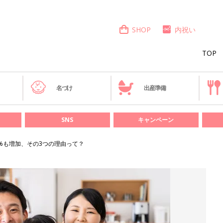
SHOP
内祝い
TOP
き
名づけ
出産準備
SNS
キャンペーン
%も増加、その3つの理由って？