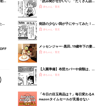
初め
「読み聞かせがいい」「たくさん話し
大特
かけて」というけど……子どもの発語
赤ちゃん・育児
 お
を促すコツってある？『ふうふう子育
ブル
て ＃64』
たま
発語の少ない我が子にやってみた！多
くの言葉を伝えられる「YouTuber」
赤ちゃん・育児
スタイルの言葉かけ『ふうふう子育て
＃65』
メッセンジャー･黒田､19歳年下の妻と
OFF
挑んだ50歳を過ぎてからの不妊治療｡
赤ちゃん・育児
｢男性側の理解や行動が大事だと伝え
たい｣
【入園準備】布団カバーや袋類は、親
が愛を込めて手作りするべき？外注し
赤ちゃん・育児
ていい？『ふうふう子育て ＃63』
「今日の目玉商品は？」毎日変わるA
mazonタイムセールが見逃せない