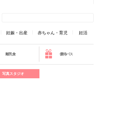
妊娠・出産
赤ちゃん・育児
妊活
離乳食
優待パス
写真スタジオ