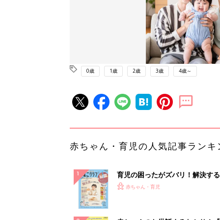
0歳
1歳
2歳
3歳
4歳～
赤ちゃん・育児の人気記事ランキ
育児の困ったがズバリ！解決する
『ひよこクラブ 秋号』 4カ月～
赤ちゃん・育児
になるまで、育児に役立つ情報が
ぱい！