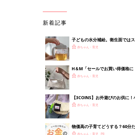
新着記事
子どもの水分補給。衛生面ではス
く3つのコツとは？【専門家監修
赤ちゃん・育児
H＆М「セールでお買い得価格に
赤ちゃん・育児
【3COINS】お外遊びのお供
ート」
赤ちゃん・育児
物価高の子育てどうする？60分
赤ちゃん・育児