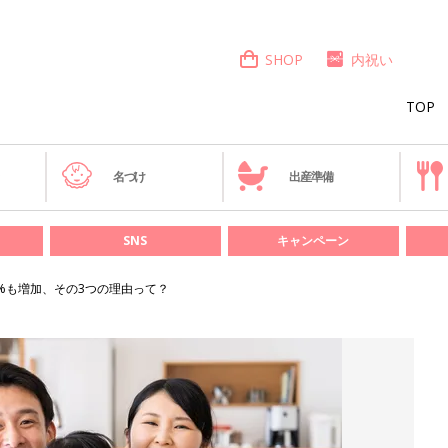
SHOP
内祝い
TOP
き
名づけ
出産準備
SNS
キャンペーン
%も増加、その3つの理由って？