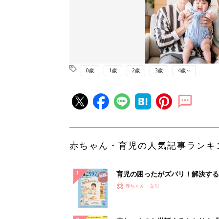
0歳
1歳
2歳
3歳
4歳～
赤ちゃん・育児の人気記事ランキ
育児の困ったがズバリ！解決する
『ひよこクラブ 秋号』 4カ月～
赤ちゃん・育児
になるまで、育児に役立つ情報が
ぱい！