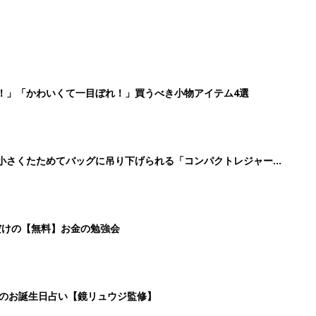
！」「かわいくて一目ぼれ！」買うべき小物アイテム4選
に！小さくたためてバッグに吊り下げられる「コンパクトレジャーシ
だけの【無料】お金の勉強会
日のお誕生日占い【鏡リュウジ監修】