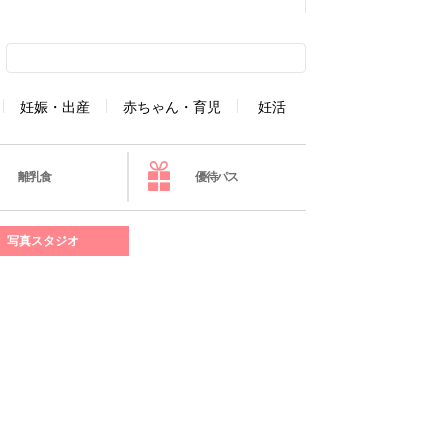
妊娠・出産
赤ちゃん・育児
妊活
離乳食
優待パス
写真スタジオ