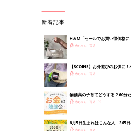
新着記事
H＆М「セールでお買い得価格に
赤ちゃん・育児
【3COINS】お外遊びのお供
ート」
赤ちゃん・育児
物価高の子育てどうする？60分
赤ちゃん・育児
8月5日生まれはこんな人 365
赤ちゃん・育児