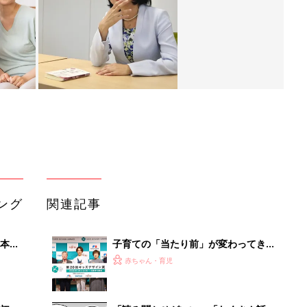
ング
関連記事
本
子育ての「当たり前」が変わってき
2才
た⁉ 20周年を迎えるキッズデザイン
赤ちゃん・育児
いっ
賞に見る子どもの変化