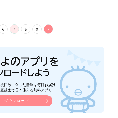
6
7
8
9
>
生後日数に合った情報を毎日お届け
ら産後まで長く使える無料アプリ
ダウンロード