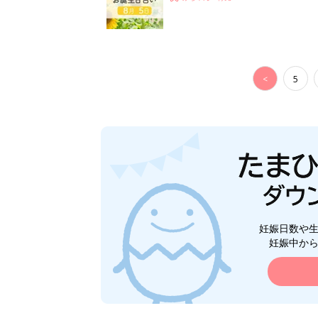
<
5
妊娠日数や
妊娠中か