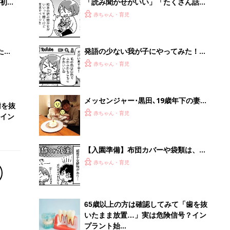
初め
「読み聞かせがいい」「たくさん話し
大特
かけて」というけど……子どもの発語
赤ちゃん・育児
 お
を促すコツってある？『ふうふう子育
ブル
て ＃64』
たま
発語の少ない我が子にやってみた！多
くの言葉を伝えられる「YouTuber」
赤ちゃん・育児
スタイルの言葉かけ『ふうふう子育て
＃65』
メッセンジャー･黒田､19歳年下の妻と
歯を抜
挑んだ50歳を過ぎてからの不妊治療｡
赤ちゃん・育児
イン
｢男性側の理解や行動が大事だと伝え
たい｣
【入園準備】布団カバーや袋類は、親
が愛を込めて手作りするべき？外注し
赤ちゃん・育児
ていい？『ふうふう子育て ＃63』
65歳以上の方は確認してみて「歯を抜
いたまま放置…」実は危険信号？イン
プラント始...