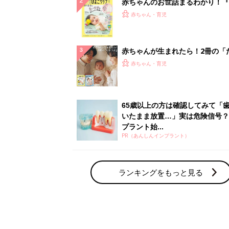
赤ちゃんのお世話まるわかり！『
てのひよこクラブ 夏号』〈巻頭
赤ちゃん・育児
集〉初めての授乳がうまくいく！
っぱい・ミルクの基本と夏のトラ
解決テク
赤ちゃんが生まれたら！2冊の「
ひよ」
赤ちゃん・育児
65歳以上の方は確認してみて「
いたまま放置…」実は危険信号？
プラント始...
PR（あんしんインプラント）
ランキングをもっと見る