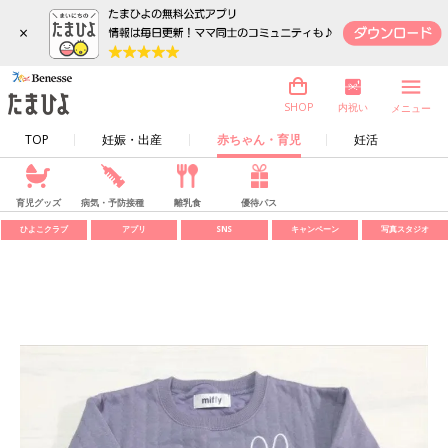
×
内祝い
SHOP
メニュー
TOP
妊娠・出産
赤ちゃん・育児
妊活
育児グッズ
病気・予防接種
離乳食
優待パス
ひよこクラブ
アプリ
SNS
キャンペーン
写真スタジオ