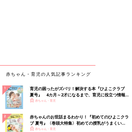
赤ちゃん・育児の人気記事ランキング
育児の困ったがズバリ！解決する本『ひよこクラブ
夏号』 4カ月～2才になるまで、育児に役立つ情報が
いっぱい！
赤ちゃん・育児
赤ちゃんのお世話まるわかり！『初めてのひよこクラ
ブ 夏号』〈巻頭大特集〉初めての授乳がうまくい
く！ おっぱい・ミルクの基本と夏のトラブル 解決テ
赤ちゃん・育児