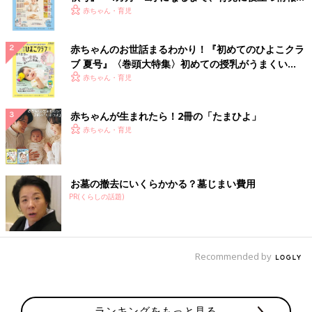
いっぱい！
赤ちゃん・育児
赤ちゃんのお世話まるわかり！『初めてのひよこクラ
ブ 夏号』〈巻頭大特集〉初めての授乳がうまくい
く！ おっぱい・ミルクの基本と夏のトラブル 解決テ
赤ちゃん・育児
ク
赤ちゃんが生まれたら！2冊の「たまひよ」
赤ちゃん・育児
お墓の撤去にいくらかかる？墓じまい費用
PR(くらしの話題)
Recommended by
ランキングをもっと見る