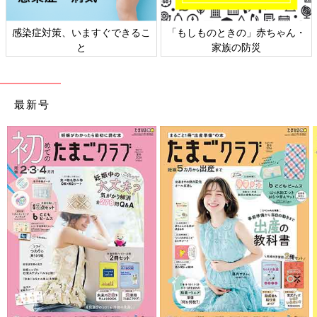
、いますぐできるこ
「もしものときの」赤ちゃん・
日本外来小児
と
家族の防災
ト
最新号