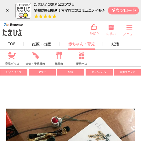
×
内祝い
SHOP
メニュー
TOP
妊娠・出産
赤ちゃん・育児
妊活
育児グッズ
病気・予防接種
離乳食
優待パス
ひよこクラブ
アプリ
SNS
キャンペーン
写真スタジオ