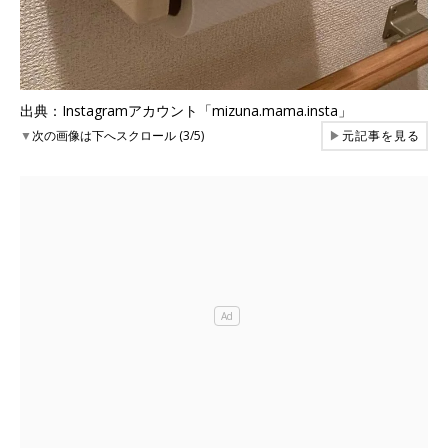
出典：Instagramアカウント「mizuna.mama.insta」
▼
次の画像は下へスクロール (3/5)
▶
元記事を見る