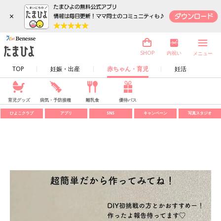
×
内祝い
SHOP
メニュー
TOP
妊娠・出産
赤ちゃん・育児
妊活
育児グッズ
病気・予防接種
離乳食
優待パス
ひよこクラブ
アプリ
SNS
キャンペーン
写真スタジオ