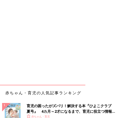
赤ちゃん・育児の人気記事ランキング
育児の困ったがズバリ！解決する本『ひよこクラブ
夏号』 4カ月～2才になるまで、育児に役立つ情報が
いっぱい！
赤ちゃん・育児