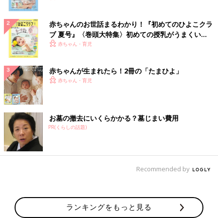
赤ちゃんのお世話まるわかり！『初めてのひよこクラ
ブ 夏号』〈巻頭大特集〉初めての授乳がうまくい
く！ おっぱい・ミルクの基本と夏のトラブル 解決テ
赤ちゃん・育児
ク
赤ちゃんが生まれたら！2冊の「たまひよ」
赤ちゃん・育児
お墓の撤去にいくらかかる？墓じまい費用
PR(くらしの話題)
Recommended by
ランキングをもっと見る