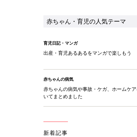
新着記事
あなたの「服を捨てるマイルー
スタイリストが喝！
赤ちゃん・育児
セリア「かわいくて機能性も◎」
赤ちゃん・育児
生後3週目の赤ちゃんはよく泣く
って本当？【専門家】
赤ちゃん・育児