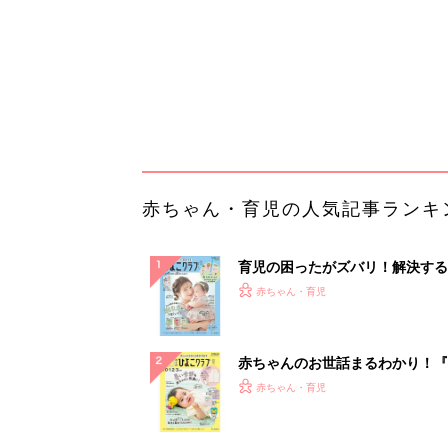
赤ちゃんのお世話まるわかり！『
てのひよこクラブ 夏号』〈巻頭
赤ちゃん・育児
集〉初めての授乳がうまくいく！
っぱい・ミルクの基本と夏のトラ
解決テク
赤ちゃんが生まれたら！2冊の「
ひよ」
赤ちゃん・育児
【毎日変わる】Amazonタイム
が見逃せない！
PR（Amazon）
ランキングをもっと見る