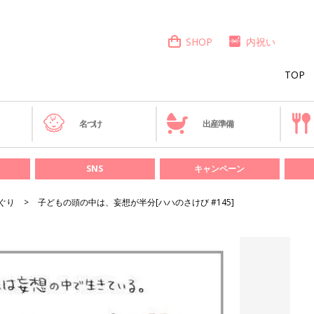
SHOP
内祝い
TOP
き
名づけ
出産準備
SNS
キャンペーン
ぐり
子どもの頭の中は、妄想が半分[ハハのさけび #145]