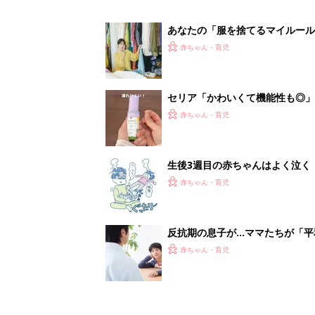
反抗期の息子が...ママたちが「
赤ちゃん・育児
1
2
妊娠日数や
妊娠中か