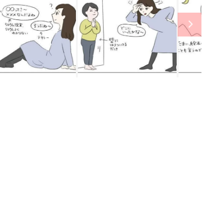
ング
関連記事
本
赤ちゃんのお世話まるわかり！『初め
2才
てのひよこクラブ 夏号』〈巻頭大特
赤ちゃん・育児
いっ
集〉初めての授乳がうまくいく！ お
っぱい・ミルクの基本と夏のトラブル