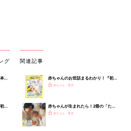
解決テク
初め
赤ちゃんが生まれたら！2冊の「たま
大特
ひよ」
赤ちゃん・育児
 お
ブル
たま
育児の困ったがズバリ！解決する本
『ひよこクラブ 夏号』 4カ月～2才
赤ちゃん・育児
になるまで、育児に役立つ情報がいっ
ぱい！
アカチャンホンポでたまひよ雑誌を買
セール
うとポイント10倍【期間限定】
赤ちゃん・育児
まるごと1冊“出産準備”の本『たまご
クラブ 夏号』〈スペシャル大特集〉
赤ちゃん・育児
夫婦で予習する 出産の教科書
「え、こんなセールやってたの？」8
0％OFF以上が続々登場！Amazonの