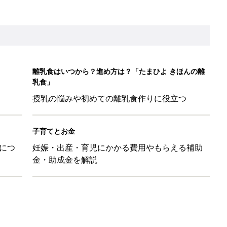
ル」、間違っているかも？「思い出があって捨てられない」に収納
「110円でこのクオリティ」超優秀！トラベルグッズ4選
！？親が悩まされる「魔の3週目」って何？「魔の3カ月」もある