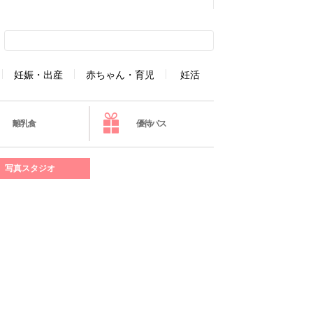
妊娠・出産
赤ちゃん・育児
妊活
離乳食
優待パス
写真スタジオ