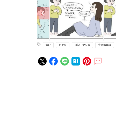
遊び
わぐり
日記・マンガ
育児体験談
赤ちゃん・育児の人気記事ランキ
育児の困ったがズバリ！解決する
『ひよこクラブ 夏号』 4カ月～
赤ちゃん・育児
になるまで、育児に役立つ情報が
ぱい！