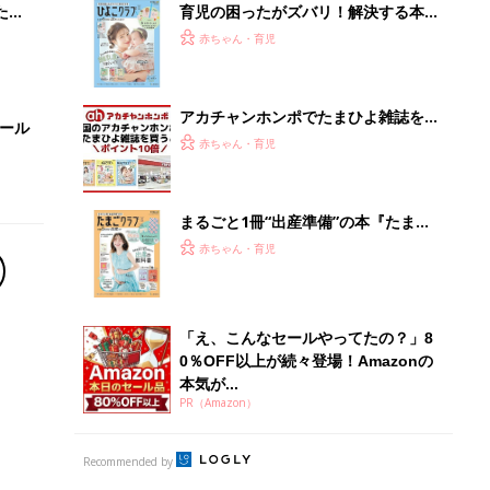
本気が...
PR（Amazon）
Recommended by
離乳食はいつから？進め方は？「たまひよ きほんの離
乳食」
授乳の悩みや初めての離乳食作りに役立つ
子育てとお金
につ
妊娠・出産・育児にかかる費用やもらえる補助
金・助成金を解説