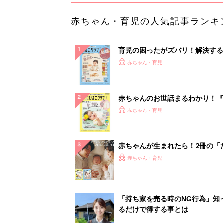
赤ちゃん・育児の人気記事ランキ
育児の困ったがズバリ！解決する
『ひよこクラブ 秋号』 4カ月～
赤ちゃん・育児
になるまで、育児に役立つ情報が
ぱい！
赤ちゃんのお世話まるわかり！『
てのひよこクラブ 夏号』〈巻頭
赤ちゃん・育児
集〉初めての授乳がうまくいく！
っぱい・ミルクの基本と夏のトラ
解決テク
赤ちゃんが生まれたら！2冊の「
ひよ」
赤ちゃん・育児
「持ち家を売る時のNG行為」知
るだけで得する事とは