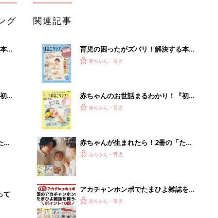
ング
関連記事
本
育児の困ったがズバリ！解決する本
2才
『ひよこクラブ 秋号』 4カ月～2才
赤ちゃん・育児
いっ
になるまで、育児に役立つ情報がいっ
ぱい！
初め
赤ちゃんのお世話まるわかり！『初め
大特
てのひよこクラブ 夏号』〈巻頭大特
赤ちゃん・育児
 お
集〉初めての授乳がうまくいく！ お
ブル
っぱい・ミルクの基本と夏のトラブル
解決テク
たま
赤ちゃんが生まれたら！2冊の「たま
ひよ」
赤ちゃん・育児
アカチャンホンポでたまひよ雑誌を買
って
うとポイント10倍【期間限定】
赤ちゃん・育児