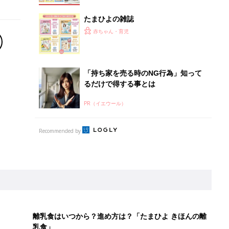
たまひよの雑誌
赤ちゃん・育児
「持ち家を売る時のNG行為」知って
るだけで得する事とは
PR（イエウール）
Recommended by
離乳食はいつから？進め方は？「たまひよ きほんの離
乳食」