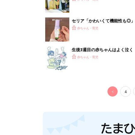
セリア「かわいくて機能性も◎」
赤ちゃん・育児
生後3週目の赤ちゃんはよく泣く
って本当？【専門家】
赤ちゃん・育児
<
4