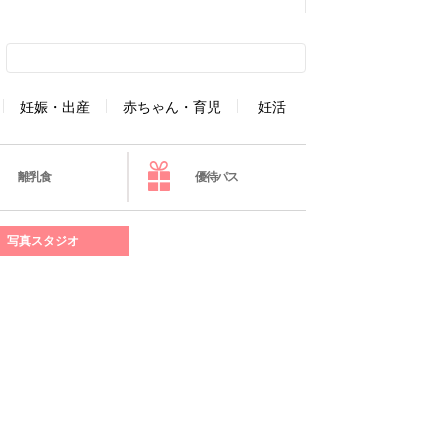
妊娠・出産
赤ちゃん・育児
妊活
離乳食
優待パス
写真スタジオ