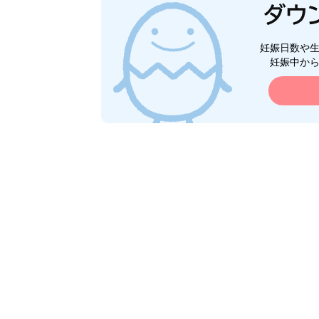
妊娠日数や
妊娠中か