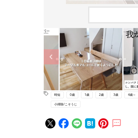
時短
0歳
1歳
2歳
3歳
4歳～
小掃除/こそうじ