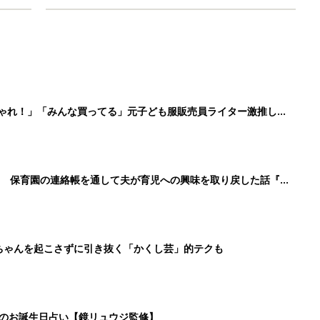
しゃれ！」「みんな買ってる」元子ども服販売員ライター激推し★
！ 保育園の連絡帳を通して夫が育児への興味を取り戻した話『ふ
ちゃんを起こさずに引き抜く「かくし芸」的テクも
日のお誕生日占い【鏡リュウジ監修】