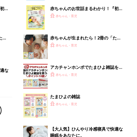
初め
赤ちゃんのお世話まるわかり！『初め
大特
てのひよこクラブ 夏号』〈巻頭大特
赤ちゃん・育児
 お
集〉初めての授乳がうまくいく！ お
ブル
っぱい・ミルクの基本と夏のトラブル
解決テク
たま
赤ちゃんが生まれたら！2冊の「たま
ひよ」
赤ちゃん・育児
アカチャンホンポでたまひよ雑誌を買
適な
うとポイント10倍【期間限定】
赤ちゃん・育児
たまひよの雑誌
赤ちゃん・育児
【大人気】ひんやり冷感寝具で快適な
睡眠をあなたに。