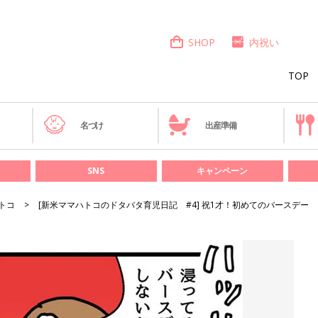
SHOP
内祝い
TOP
き
名づけ
出産準備
SNS
キャンペーン
トコ
[新米ママハトコのドタバタ育児日記 #4] 祝1才！初めてのバースデー