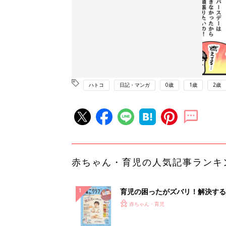
ハトコ
日記・マンガ
0歳
1歳
2歳
赤ちゃん・育児の人気記事ランキ
育児の困ったがズバリ！解決する
『ひよこクラブ 秋号』 4カ月～
赤ちゃん・育児
になるまで、育児に役立つ情報が
ぱい！