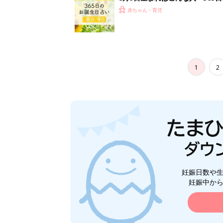
赤ちゃん・育児
1
2
妊娠日数や
妊娠中か