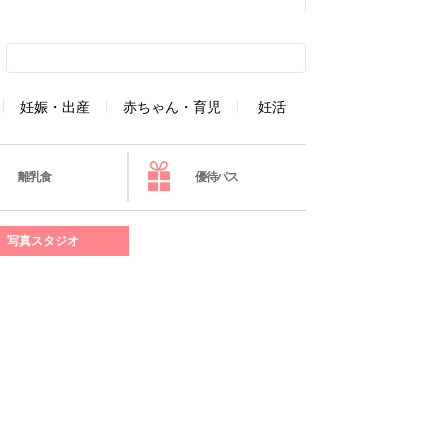
妊娠・出産
赤ちゃん・育児
妊活
離乳食
優待パス
写真スタジオ