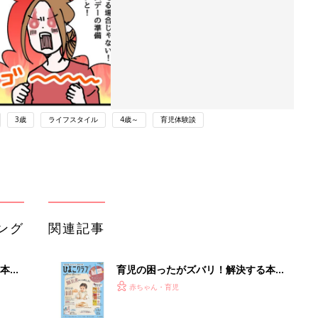
3歳
ライフスタイル
4歳～
育児体験談
ング
関連記事
本
育児の困ったがズバリ！解決する本
2才
『ひよこクラブ 秋号』 4カ月～2才
赤ちゃん・育児
いっ
になるまで、育児に役立つ情報がいっ
ぱい！