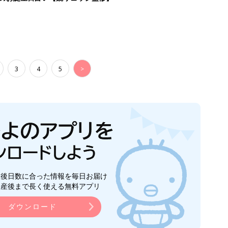
3
4
5
>
生後日数に合った情報を毎日お届け
ら産後まで長く使える無料アプリ
ダウンロード