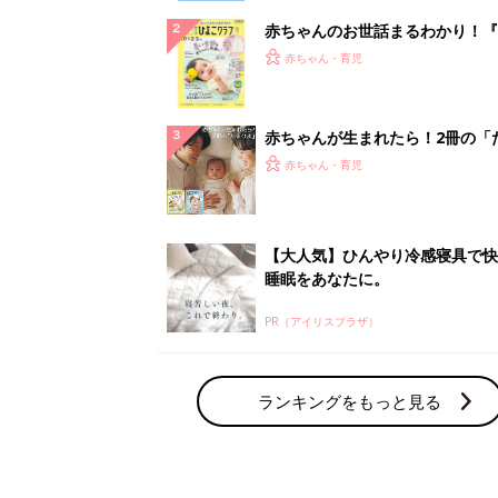
赤ちゃんのお世話まるわかり！『
てのひよこクラブ 夏号』〈巻頭
赤ちゃん・育児
集〉初めての授乳がうまくいく！
っぱい・ミルクの基本と夏のトラ
解決テク
赤ちゃんが生まれたら！2冊の「
ひよ」
赤ちゃん・育児
【大人気】ひんやり冷感寝具で快
睡眠をあなたに。
PR（アイリスプラザ）
ランキングをもっと見る