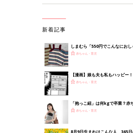
新着記事
しまむら「550円でこんなにお
夏のバズりトップス4選
赤ちゃん・育児
【漫画】娘も夫も私もハッピー
うふう子育て ＃92』
赤ちゃん・育児
「抱っこ紐」は何kgで卒業？赤
赤ちゃん・育児
8月9日生まれはこんな人 365