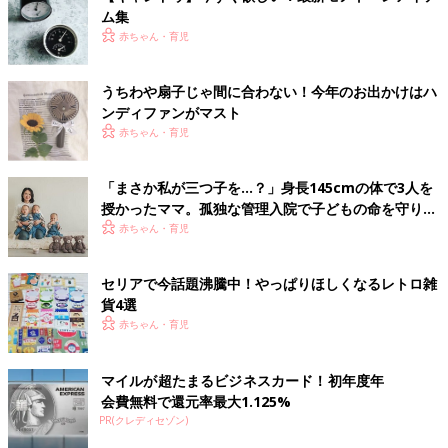
ム集
赤ちゃん・育児
うちわや扇子じゃ間に合わない！今年のお出かけはハ
ンディファンがマスト
赤ちゃん・育児
「まさか私が三つ子を…？」身長145cmの体で3人を
授かったママ。孤独な管理入院で子どもの命を守り抜
いた！【多胎インタビュー・前編】
赤ちゃん・育児
セリアで今話題沸騰中！やっぱりほしくなるレトロ雑
貨4選
赤ちゃん・育児
マイルが超たまるビジネスカード！初年度年
会費無料で還元率最大1.125%
PR(クレディセゾン)