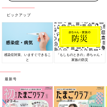
ピックアップ
ものときの」赤ちゃん・
日本外来小児科学会リーフレッ
六星占術
家族の防災
ト検討会
最新号