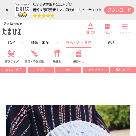
×
内祝い
SHOP
メニュー
TOP
妊娠・出産
赤ちゃん・育児
妊活
育児グッズ
病気・予防接種
離乳食
優待パス
ひよこクラブ
アプリ
SNS
キャンペーン
写真スタジオ