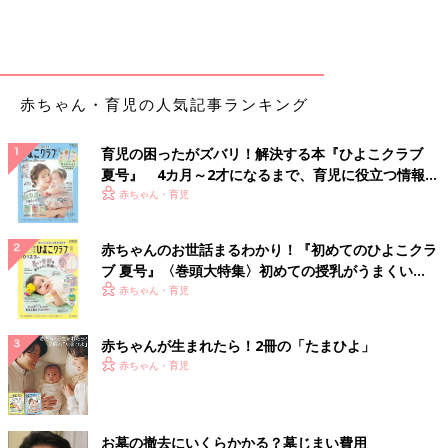
赤ちゃん・育児の人気記事ランキング
育児の困ったがズバリ！解決する本『ひよこクラブ
夏号』 4カ月～2才になるまで、育児に役立つ情報が
いっぱい！
赤ちゃん・育児
赤ちゃんのお世話まるわかり！『初めてのひよこクラ
ブ 夏号』〈巻頭大特集〉初めての授乳がうまくい
く！ おっぱい・ミルクの基本と夏のトラブル 解決テ
赤ちゃん・育児
ク
赤ちゃんが生まれたら！2冊の「たまひよ」
赤ちゃん・育児
お墓の撤去にいくらかかる？墓じまい費用