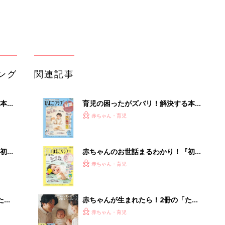
 お
集〉初めての授乳がうまくいく！ お
ブル
っぱい・ミルクの基本と夏のトラブル
解決テク
たま
赤ちゃんが生まれたら！2冊の「たま
ひよ」
赤ちゃん・育児
アカチャンホンポでたまひよ雑誌を買
って
うとポイント10倍【期間限定】
赤ちゃん・育児
たまひよの雑誌
赤ちゃん・育児
「持ち家を売る時のNG行為」知って
るだけで得する事とは
PR（イエウール）