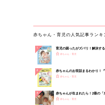
集〉初めての授乳がうまくいく！
っぱい・ミルクの基本と夏のトラ
解決テク
赤ちゃんが生まれたら！2冊の「
ひよ」
赤ちゃん・育児
「持ち家を売る時のNG行為」知
るだけで得する事とは
PR（イエウール）
ランキングをもっと見る