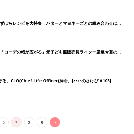
6
7
8
9
>
生後日数に合った情報を毎日お届け
ら産後まで長く使える無料アプリ
ダウンロード