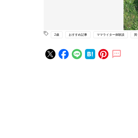
2歳
おすすめ記事
ママライター体験談
買
赤ちゃん・育児の人気記事ランキ
育児の困ったがズバリ！解決する
『ひよこクラブ 夏号』 4カ月～
赤ちゃん・育児
になるまで、育児に役立つ情報が
ぱい！
赤ちゃんのお世話まるわかり！『
てのひよこクラブ 夏号』〈巻頭
赤ちゃん・育児