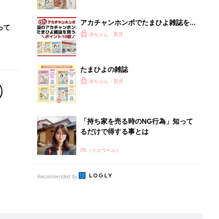
Recommended by
離乳食はいつから？進め方は？「たまひよ きほんの離
乳食」
授乳の悩みや初めての離乳食作りに役立つ
子育てとお金
につ
妊娠・出産・育児にかかる費用やもらえる補助
金・助成金を解説