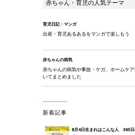
新着記事
8月4日生まれはこんな人 365
赤ちゃん・育児
みんな大好き「ポン酢しょうゆ
養学的にも最高⁉
赤ちゃん・育児
西松屋「絶対にゲットしたい！
ズりアイテム5選
赤ちゃん・育児
0-2才育児まとめ：子どもの命を守る、C
赤ちゃん・育児