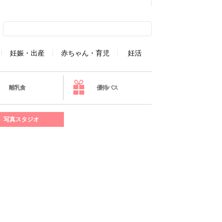
妊娠・出産
赤ちゃん・育児
妊活
離乳食
優待パス
写真スタジオ