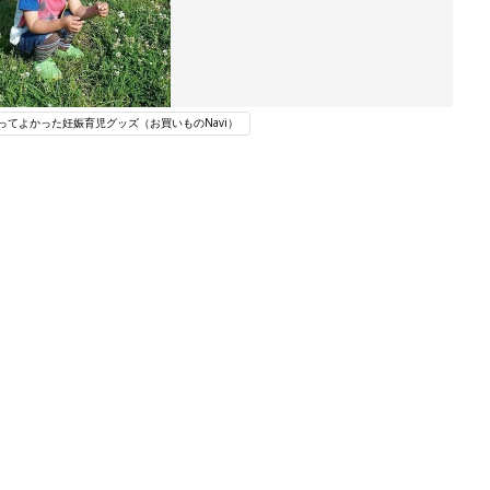
ってよかった妊娠育児グッズ（お買いものNavi）
ング
関連記事
本
育児の困ったがズバリ！解決する本
2才
『ひよこクラブ 秋号』 4カ月～2才
赤ちゃん・育児
いっ
になるまで、育児に役立つ情報がいっ
ぱい！
初め
赤ちゃんのお世話まるわかり！『初め
大特
てのひよこクラブ 夏号』〈巻頭大特
赤ちゃん・育児