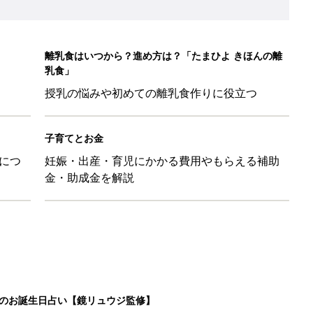
日のお誕生日占い【鏡リュウジ監修】
」ずぼらレシピを大特集！バターとマヨネーズとの組み合わせは栄
」「コーデの幅が広がる」元子ども服販売員ライター厳選★夏のバ
LO(Chief Life Officer)拝命。[ハハのさけび #103]