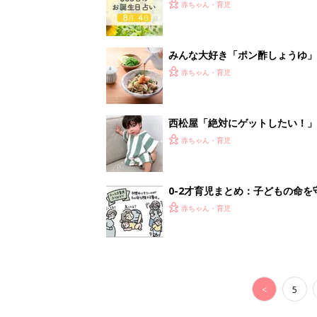
<
5
妊娠日数や
妊娠中か