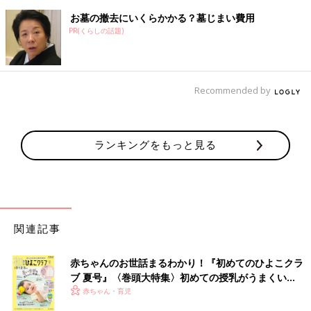
お墓の撤去にいくらかかる？墓じまい費用
PR(くらしの話題)
Recommended by
ランキングをもっと見る
関連記事
赤ちゃんのお世話まるわかり！『初めてのひよこクラ
ブ 夏号』〈巻頭大特集〉初めての授乳がうまくい
く！ おっぱい・ミルクの基本と夏のトラブル 解決テ
赤ちゃん・育児
ク