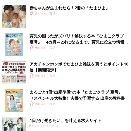
赤ちゃんが生まれたら！2冊の「たまひよ」
赤ちゃん・育児
育児の困ったがズバリ！解決する本『ひよこクラブ
夏号』 4カ月～2才になるまで、育児に役立つ情報が
いっぱい！
赤ちゃん・育児
アカチャンホンポでたまひよ雑誌を買うとポイント10
倍【期間限定】
赤ちゃん・育児
まるごと1冊“出産準備”の本『たまごクラブ 夏号』
〈スペシャル大特集〉夫婦で予習する 出産の教科書
赤ちゃん・育児
1日だけ働きたい、を叶える求人サイト
PR(ショットワークス)