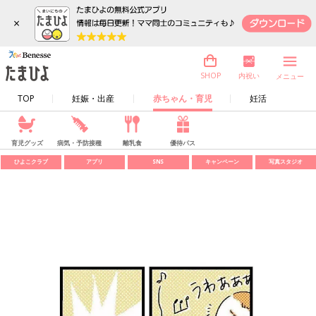
×
内祝い
SHOP
メニュー
TOP
妊娠・出産
赤ちゃん・育児
妊活
育児グッズ
病気・予防接種
離乳食
優待パス
ひよこクラブ
アプリ
SNS
キャンペーン
写真スタジオ