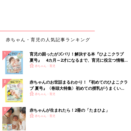
赤ちゃん・育児の人気記事ランキング
育児の困ったがズバリ！解決する本『ひよこクラブ
夏号』 4カ月～2才になるまで、育児に役立つ情報が
いっぱい！
赤ちゃん・育児
赤ちゃんのお世話まるわかり！『初めてのひよこクラ
ブ 夏号』〈巻頭大特集〉初めての授乳がうまくい
く！ おっぱい・ミルクの基本と夏のトラブル 解決テ
赤ちゃん・育児
ク
赤ちゃんが生まれたら！2冊の「たまひよ」
赤ちゃん・育児