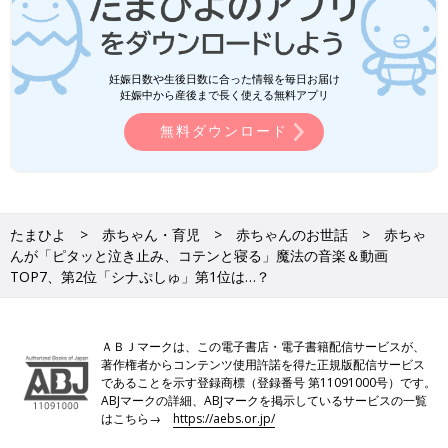
妊娠日数や生後日数に合った情報を毎日お届け
妊娠中から産後まで長く使える無料アプリ
無料ダウンロード
たまひよ
赤ちゃん・育児
赤ちゃんのお世話
赤ちゃ
んが「ピタッと泣き止み、コテンと寝る」魔法の音楽＆動画
TOP7、第2位「シナぷしゅ」第1位は…？
ＡＢＪマークは、この電子書店・電子書籍配信サービスが、
著作権者からコンテンツ使用許諾を得た正規版配信サービス
であることを示す登録商標（登録番号 第11091000号）です。
ABJマークの詳細、ABJマークを掲示しているサービスの一覧
はこちら→
https://aebs.or.jp/