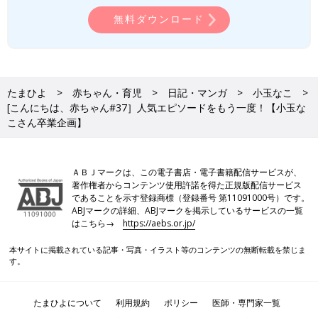
無料ダウンロード
たまひよ
赤ちゃん・育児
日記・マンガ
小玉なこ
[こんにちは、赤ちゃん#37］人気エピソードをもう一度！【小玉な
こさん卒業企画】
ＡＢＪマークは、この電子書店・電子書籍配信サービスが、
著作権者からコンテンツ使用許諾を得た正規版配信サービス
であることを示す登録商標（登録番号 第11091000号）です。
ABJマークの詳細、ABJマークを掲示しているサービスの一覧
はこちら→
https://aebs.or.jp/
本サイトに掲載されている記事・写真・イラスト等のコンテンツの無断転載を禁じま
す。
たまひよについて
利用規約
ポリシー
医師・専門家一覧