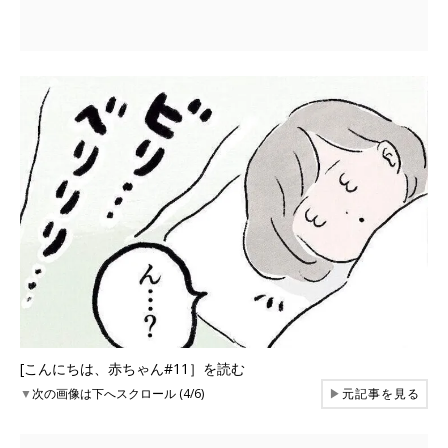
[こんにちは、赤ちゃん#11］を読む
▼
次の画像は下へスクロール (4/6)
▶
元記事を見る