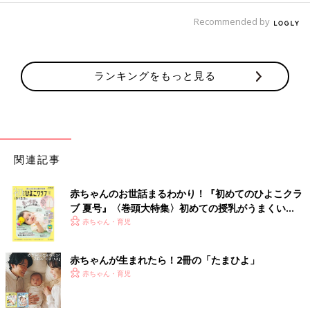
Recommended by
ランキングをもっと見る
関連記事
赤ちゃんのお世話まるわかり！『初めてのひよこクラ
ブ 夏号』〈巻頭大特集〉初めての授乳がうまくい
く！ おっぱい・ミルクの基本と夏のトラブル 解決テ
赤ちゃん・育児
ク
赤ちゃんが生まれたら！2冊の「たまひよ」
赤ちゃん・育児