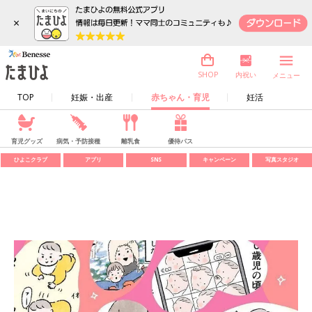
×
内祝い
SHOP
メニュー
TOP
妊娠・出産
赤ちゃん・育児
妊活
育児グッズ
病気・予防接種
離乳食
優待パス
ひよこクラブ
アプリ
SNS
キャンペーン
写真スタジオ