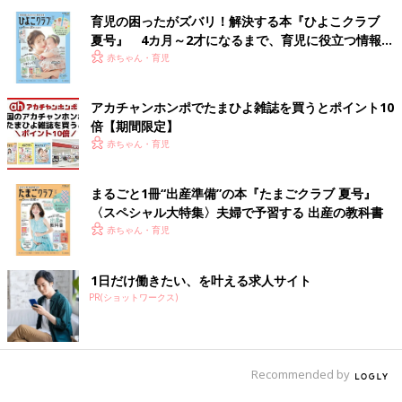
育児の困ったがズバリ！解決する本『ひよこクラブ
夏号』 4カ月～2才になるまで、育児に役立つ情報が
いっぱい！
赤ちゃん・育児
アカチャンホンポでたまひよ雑誌を買うとポイント10
倍【期間限定】
赤ちゃん・育児
まるごと1冊“出産準備”の本『たまごクラブ 夏号』
〈スペシャル大特集〉夫婦で予習する 出産の教科書
赤ちゃん・育児
1日だけ働きたい、を叶える求人サイト
PR(ショットワークス)
Recommended by