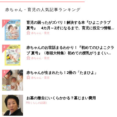
赤ちゃん・育児の人気記事ランキング
育児の困ったがズバリ！解決する本『ひよこクラブ
夏号』 4カ月～2才になるまで、育児に役立つ情報が
いっぱい！
赤ちゃん・育児
赤ちゃんのお世話まるわかり！『初めてのひよこクラ
ブ 夏号』〈巻頭大特集〉初めての授乳がうまくい
く！ おっぱい・ミルクの基本と夏のトラブル 解決テ
赤ちゃん・育児
ク
赤ちゃんが生まれたら！2冊の「たまひよ」
赤ちゃん・育児
お墓の撤去にいくらかかる？墓じまい費用
PR(くらしの話題)