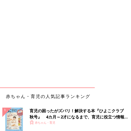
赤ちゃん・育児の人気記事ランキング
育児の困ったがズバリ！解決する本『ひよこクラブ
秋号』 4カ月～2才になるまで、育児に役立つ情報が
いっぱい！
赤ちゃん・育児