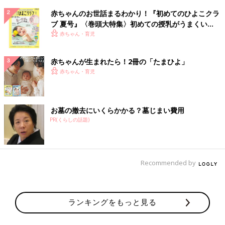
赤ちゃんのお世話まるわかり！『初めてのひよこクラ
ブ 夏号』〈巻頭大特集〉初めての授乳がうまくい
く！ おっぱい・ミルクの基本と夏のトラブル 解決テ
赤ちゃん・育児
ク
赤ちゃんが生まれたら！2冊の「たまひよ」
赤ちゃん・育児
お墓の撤去にいくらかかる？墓じまい費用
PR(くらしの話題)
Recommended by
ランキングをもっと見る