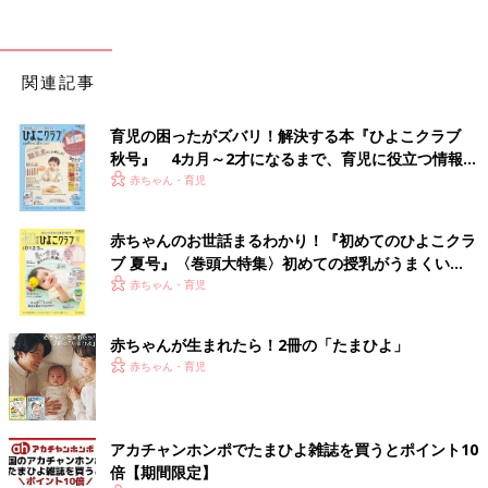
関連記事
育児の困ったがズバリ！解決する本『ひよこクラブ
秋号』 4カ月～2才になるまで、育児に役立つ情報が
いっぱい！
赤ちゃん・育児
赤ちゃんのお世話まるわかり！『初めてのひよこクラ
ブ 夏号』〈巻頭大特集〉初めての授乳がうまくい
く！ おっぱい・ミルクの基本と夏のトラブル 解決テ
赤ちゃん・育児
ク
赤ちゃんが生まれたら！2冊の「たまひよ」
赤ちゃん・育児
アカチャンホンポでたまひよ雑誌を買うとポイント10
倍【期間限定】