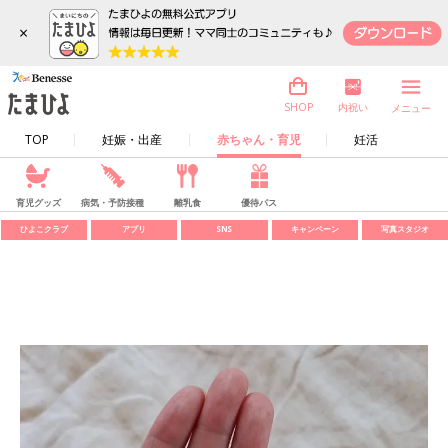
×
内祝い
SHOP
メニュー
TOP
妊娠・出産
赤ちゃん・育児
妊活
育児グッズ
病気・予防接種
離乳食
優待パス
ひよこクラブ
アプリ
SNS
キャンペーン
写真スタジオ