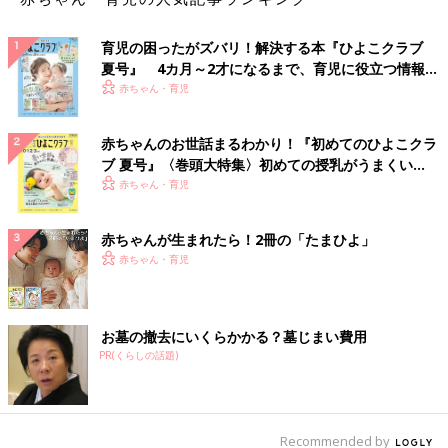
育児の困ったがズバリ！解決する本『ひよこクラブ
夏号』 4カ月～2才になるまで、育児に役立つ情報が
いっぱい！
赤ちゃん・育児
赤ちゃんのお世話まるわかり！『初めてのひよこクラ
ブ 夏号』〈巻頭大特集〉初めての授乳がうまくい
く！ おっぱい・ミルクの基本と夏のトラブル 解決テ
赤ちゃん・育児
ク
赤ちゃんが生まれたら！2冊の「たまひよ」
赤ちゃん・育児
お墓の撤去にいくらかかる？墓じまい費用
PR(くらしの話題)
Recommended by