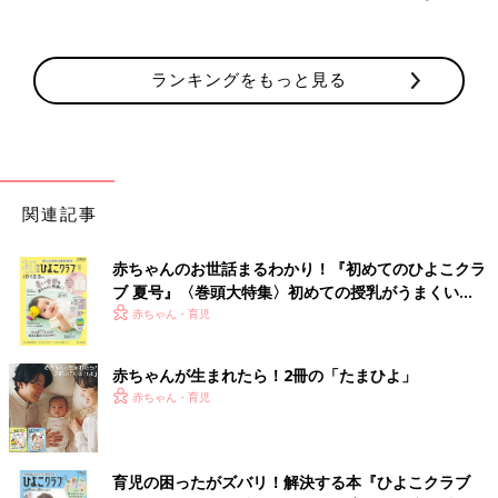
ランキングをもっと見る
関連記事
赤ちゃんのお世話まるわかり！『初めてのひよこクラ
ブ 夏号』〈巻頭大特集〉初めての授乳がうまくい
く！ おっぱい・ミルクの基本と夏のトラブル 解決テ
赤ちゃん・育児
ク
赤ちゃんが生まれたら！2冊の「たまひよ」
赤ちゃん・育児
育児の困ったがズバリ！解決する本『ひよこクラブ