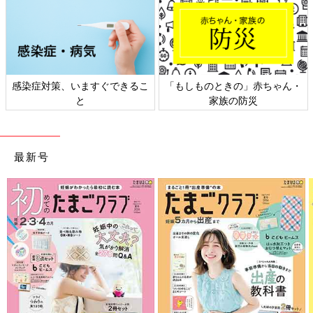
もしものときの」赤ちゃん・
日本外来小児科学会リーフレッ
六星
家族の防災
ト検討会
最新号