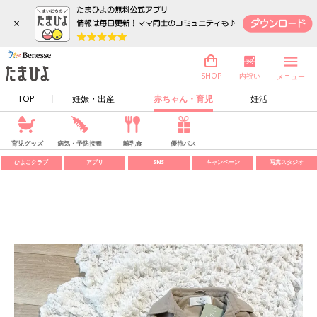
×
内祝い
SHOP
メニュー
TOP
妊娠・出産
赤ちゃん・育児
妊活
育児グッズ
病気・予防接種
離乳食
優待パス
ひよこクラブ
アプリ
SNS
キャンペーン
写真スタジオ