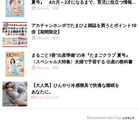
夏号』 4カ月～2才になるまで、育児に役立つ情報が
いっぱい！
赤ちゃん・育児
アカチャンホンポでたまひよ雑誌を買うとポイント10
倍【期間限定】
赤ちゃん・育児
まるごと1冊“出産準備”の本『たまごクラブ 夏号』
〈スペシャル大特集〉夫婦で予習する 出産の教科書
赤ちゃん・育児
【大人気】ひんやり冷感寝具で快適な睡眠を
あなたに。
PR(アイリスプラザ)
Recommended by