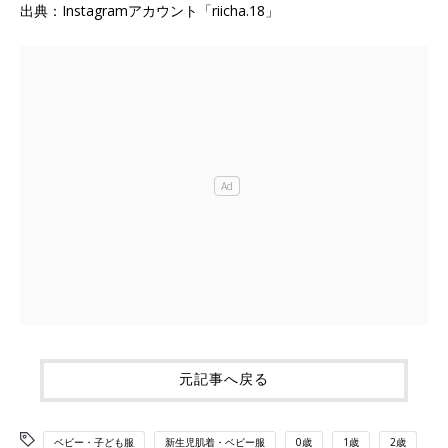
出典：Instagramアカウント「riicha.18」
元記事へ戻る
ベビー・子ども服
新生児肌着・ベビー服
0歳
1歳
2歳