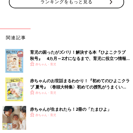
ランキングをもっと見る
関連記事
育児の困ったがズバリ！解決する本『ひよこクラブ
秋号』 4カ月～2才になるまで、育児に役立つ情報が
いっぱい！
赤ちゃん・育児
赤ちゃんのお世話まるわかり！『初めてのひよこクラ
ブ 夏号』〈巻頭大特集〉初めての授乳がうまくい
く！ おっぱい・ミルクの基本と夏のトラブル 解決テ
赤ちゃん・育児
ク
赤ちゃんが生まれたら！2冊の「たまひよ」
赤ちゃん・育児