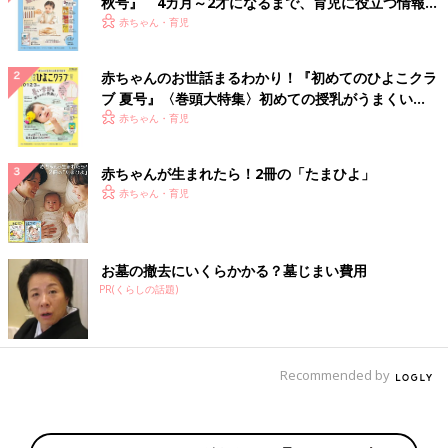
秋号』 4カ月～2才になるまで、育児に役立つ情報が
いっぱい！
赤ちゃん・育児
赤ちゃんのお世話まるわかり！『初めてのひよこクラ
ブ 夏号』〈巻頭大特集〉初めての授乳がうまくい
く！ おっぱい・ミルクの基本と夏のトラブル 解決テ
赤ちゃん・育児
ク
赤ちゃんが生まれたら！2冊の「たまひよ」
赤ちゃん・育児
お墓の撤去にいくらかかる？墓じまい費用
PR(くらしの話題)
Recommended by