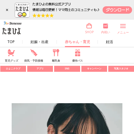
×
内祝い
SHOP
メニュー
TOP
妊娠・出産
赤ちゃん・育児
妊活
育児グッズ
病気・予防接種
離乳食
優待パス
ひよこクラブ
アプリ
SNS
キャンペーン
写真スタジオ