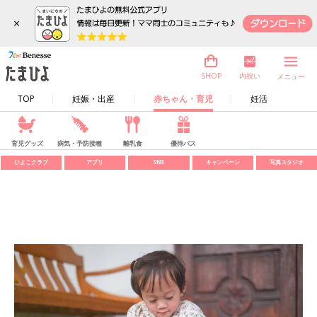
×
内祝い
SHOP
メニュー
TOP
妊娠・出産
赤ちゃん・育児
妊活
育児グッズ
病気・予防接種
離乳食
優待パス
ひよこクラブ
アプリ
SNS
キャンペーン
写真スタジオ