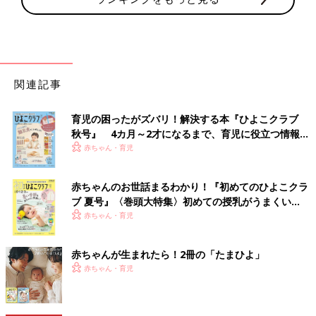
関連記事
育児の困ったがズバリ！解決する本『ひよこクラブ
秋号』 4カ月～2才になるまで、育児に役立つ情報が
いっぱい！
赤ちゃん・育児
赤ちゃんのお世話まるわかり！『初めてのひよこクラ
ブ 夏号』〈巻頭大特集〉初めての授乳がうまくい
く！ おっぱい・ミルクの基本と夏のトラブル 解決テ
赤ちゃん・育児
ク
赤ちゃんが生まれたら！2冊の「たまひよ」
赤ちゃん・育児