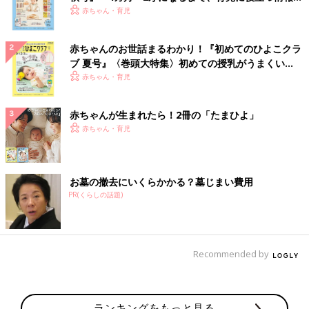
いっぱい！
赤ちゃん・育児
赤ちゃんのお世話まるわかり！『初めてのひよこクラ
ブ 夏号』〈巻頭大特集〉初めての授乳がうまくい
く！ おっぱい・ミルクの基本と夏のトラブル 解決テ
赤ちゃん・育児
ク
赤ちゃんが生まれたら！2冊の「たまひよ」
赤ちゃん・育児
お墓の撤去にいくらかかる？墓じまい費用
PR(くらしの話題)
Recommended by
ランキングをもっと見る