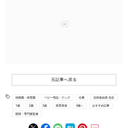
元記事へ戻る
幼稚園・保育園
ベビー用品・グッズ
仕事
吉村眞由美 先生
1歳
2歳
3歳
発育発達
4歳～
おすすめ記事
医師・専門家監修