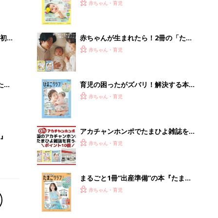
まるごと1冊“出産準備”の本『たまご
クラブ 夏号』〈スペシャル大特集〉
赤ちゃん・育児
夫婦で予習する 出産の教科書
事例から学ぶ『特権アクセス管理』
PR（KeeperSecurity）
Recommended by
離乳食はいつから？進め方は？「たまひよ きほんの離
乳食」