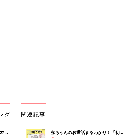
ング
関連記事
本
赤ちゃんのお世話まるわかり！『初め
2才
てのひよこクラブ 夏号』〈巻頭大特
赤ちゃん・育児
いっ
集〉初めての授乳がうまくいく！ お
っぱい・ミルクの基本と夏のトラブル
解決テク
初め
赤ちゃんが生まれたら！2冊の「たま
大特
ひよ」
赤ちゃん・育児
 お
ブル
たま
育児の困ったがズバリ！解決する本
『ひよこクラブ 夏号』 4カ月～2才
赤ちゃん・育児
になるまで、育児に役立つ情報がいっ
ぱい！
アカチャンホンポでたまひよ雑誌を買
』
うとポイント10倍【期間限定】
赤ちゃん・育児