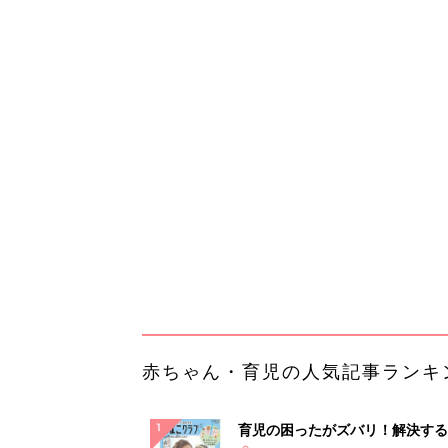
赤ちゃん・育児の人気記事ランキ
育児の困ったがズバリ！解決する
『ひよこクラブ 夏号』 4カ月～
赤ちゃん・育児
になるまで、育児に役立つ情報が
ぱい！
赤ちゃんのお世話まるわかり！『
てのひよこクラブ 夏号』〈巻頭
赤ちゃん・育児
集〉初めての授乳がうまくいく！
っぱい・ミルクの基本と夏のトラ
解決テク
赤ちゃんが生まれたら！2冊の「
ひよ」
赤ちゃん・育児
事例から学ぶ『特権アクセス管理