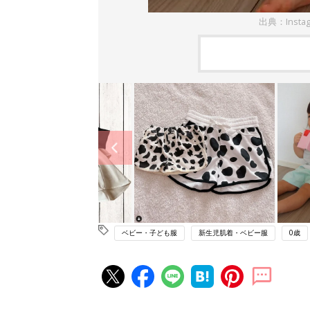
出典：Insta
ベビー・子ども服
新生児肌着・ベビー服
0歳