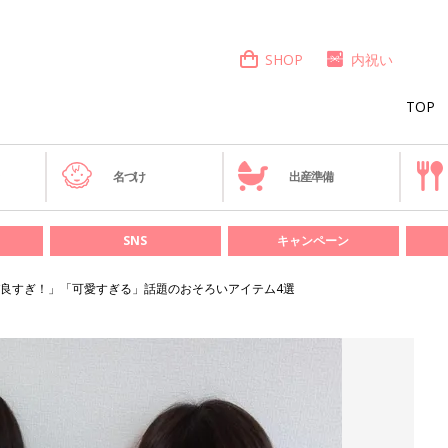
SHOP
内祝い
TOP
き
名づけ
出産準備
SNS
キャンペーン
良すぎ！」「可愛すぎる」話題のおそろいアイテム4選