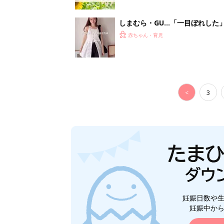
妊娠日数や
妊娠中か