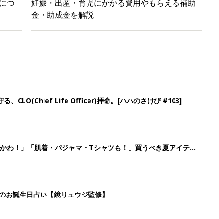
日のお誕生日占い【鏡リュウジ監修】
」「体形カバーができる」この夏大人気の主役級キャミソール5選
4
5
6
7
>