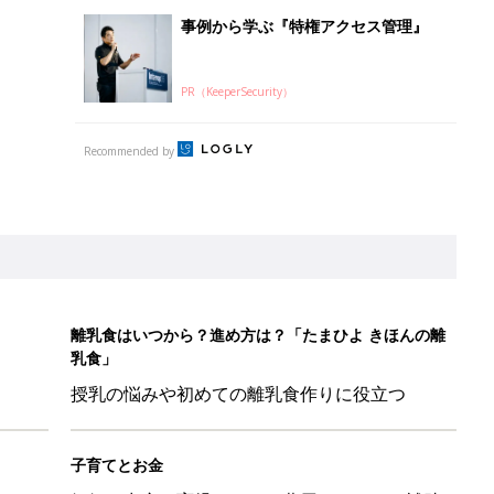
授乳の悩みや初めての離乳食作りに役立つ
子育てとお金
につ
妊娠・出産・育児にかかる費用やもらえる補助
金・助成金を解説
LO(Chief Life Officer)拝命。[ハハのさけび #103]
かわ！」「肌着・パジャマ・Tシャツも！」買うべき夏アイテム