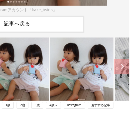
gramアカウント「kaze_twins」
記事へ戻る
1歳
2歳
3歳
4歳～
Instagram
おすすめ記事