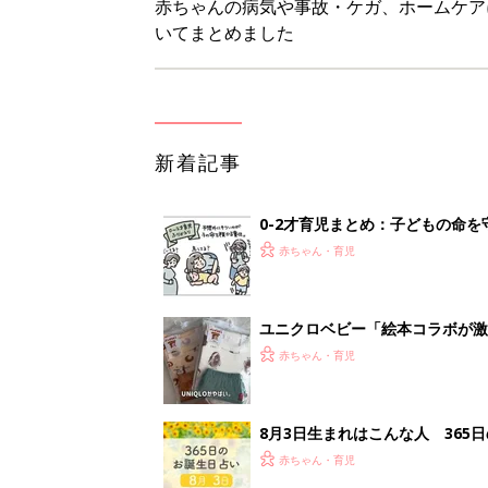
8月3日生まれはこんな人 365
赤ちゃん・育児
しまむら・GU…「一目ぼれした
赤ちゃん・育児
<
3