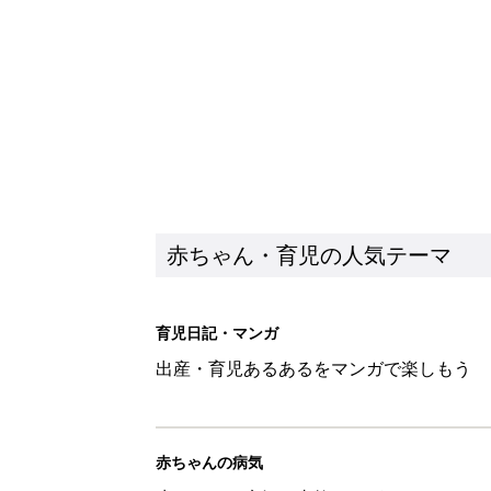
出産・育児あるあるをマンガで楽しもう
赤ちゃんの病気
赤ちゃんの病気や事故・ケガ、ホームケア
いてまとめました
新着記事
0-2才育児まとめ：子どもの命を守る、C
赤ちゃん・育児
ユニクロベビー「絵本コラボが激
5選
赤ちゃん・育児