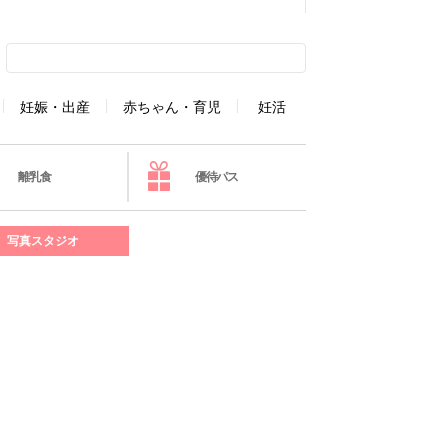
妊娠・出産
赤ちゃん・育児
妊活
離乳食
優待パス
写真スタジオ