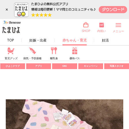
×
内祝い
SHOP
メニュー
TOP
妊娠・出産
赤ちゃん・育児
妊活
育児グッズ
病気・予防接種
離乳食
優待パス
ひよこクラブ
アプリ
SNS
キャンペーン
写真スタジオ