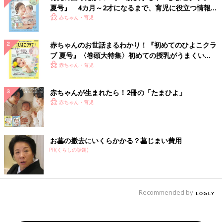
夏号』 4カ月～2才になるまで、育児に役立つ情報が
いっぱい！
赤ちゃん・育児
赤ちゃんのお世話まるわかり！『初めてのひよこクラ
ブ 夏号』〈巻頭大特集〉初めての授乳がうまくい
く！ おっぱい・ミルクの基本と夏のトラブル 解決テ
赤ちゃん・育児
ク
赤ちゃんが生まれたら！2冊の「たまひよ」
赤ちゃん・育児
お墓の撤去にいくらかかる？墓じまい費用
PR(くらしの話題)
Recommended by