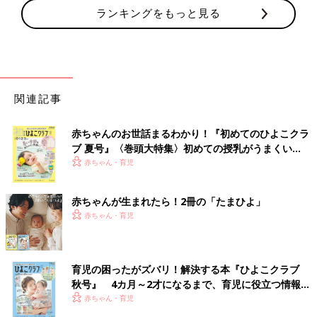
ランキングをもっと見る
関連記事
赤ちゃんのお世話まるわかり！『初めてのひよこクラ
ブ 夏号』〈巻頭大特集〉初めての授乳がうまくい
く！ おっぱい・ミルクの基本と夏のトラブル 解決テ
赤ちゃん・育児
ク
赤ちゃんが生まれたら！2冊の「たまひよ」
赤ちゃん・育児
育児の困ったがズバリ！解決する本『ひよこクラブ
秋号』 4カ月～2才になるまで、育児に役立つ情報が
いっぱい！
赤ちゃん・育児