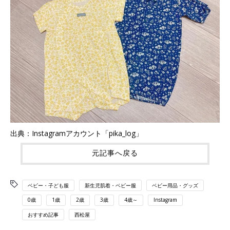
出典：Instagramアカウント「pika_log」
元記事へ戻る
ベビー・子ども服
新生児肌着・ベビー服
ベビー用品・グッズ
0歳
1歳
2歳
3歳
4歳～
Instagram
おすすめ記事
西松屋