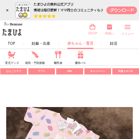
×
内祝い
SHOP
メニュー
TOP
妊娠・出産
赤ちゃん・育児
妊活
育児グッズ
病気・予防接種
離乳食
優待パス
ひよこクラブ
アプリ
SNS
キャンペーン
写真スタジオ