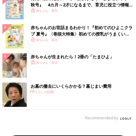
秋号』 4カ月～2才になるまで、育児に役立つ情報が
いっぱい！
赤ちゃん・育児
赤ちゃんのお世話まるわかり！『初めてのひよこクラ
ブ 夏号』〈巻頭大特集〉初めての授乳がうまくい
く！ おっぱい・ミルクの基本と夏のトラブル 解決テ
赤ちゃん・育児
ク
赤ちゃんが生まれたら！2冊の「たまひよ」
赤ちゃん・育児
お墓の撤去にいくらかかる？墓じまい費用
PR(くらしの話題)
Recommended by