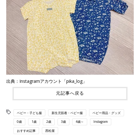
出典：Instagramアカウント「pika_log」
元記事へ戻る
ベビー・子ども服
新生児肌着・ベビー服
ベビー用品・グッズ
0歳
1歳
2歳
3歳
4歳～
Instagram
おすすめ記事
西松屋