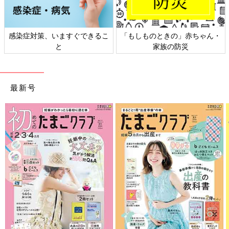
ちゃん・
日本外来小児科学会リーフレッ
六星占術 細木かおりさん
ト検討会
相談
最新号