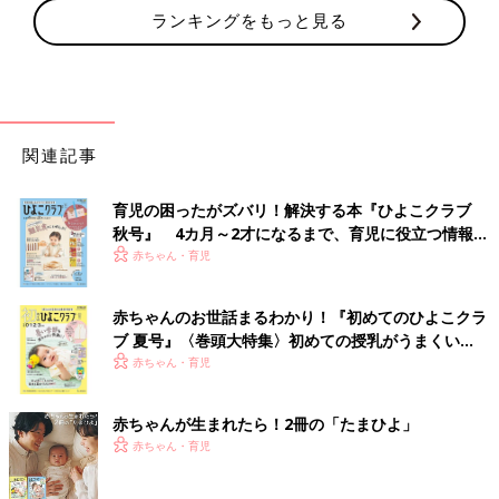
ランキングをもっと見る
関連記事
育児の困ったがズバリ！解決する本『ひよこクラブ
秋号』 4カ月～2才になるまで、育児に役立つ情報が
いっぱい！
赤ちゃん・育児
赤ちゃんのお世話まるわかり！『初めてのひよこクラ
ブ 夏号』〈巻頭大特集〉初めての授乳がうまくい
く！ おっぱい・ミルクの基本と夏のトラブル 解決テ
赤ちゃん・育児
ク
赤ちゃんが生まれたら！2冊の「たまひよ」
赤ちゃん・育児