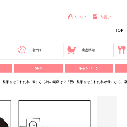
SHOP
内祝い
TOP
き
名づけ
出産準備
SNS
キャンペーン
に整形させられた私…親になる時の葛藤は？『親に整形させられた私が母になる』