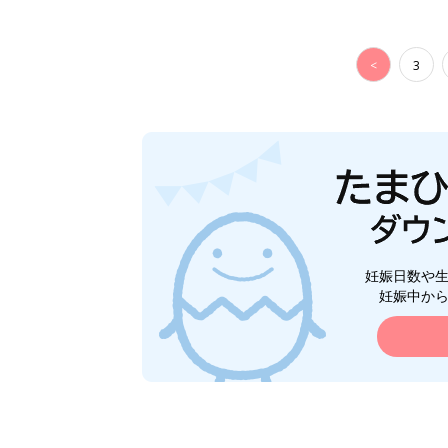
<
3
妊娠日数や
妊娠中か