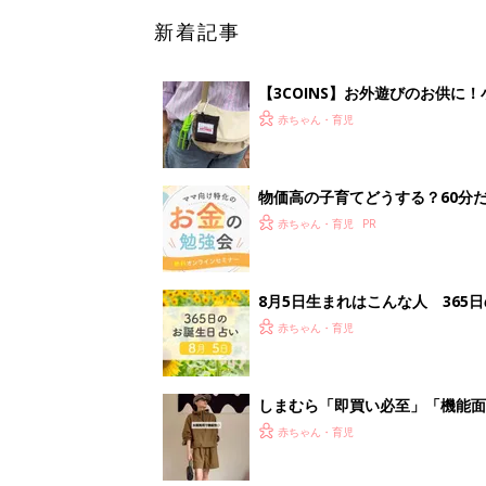
新着記事
【3COINS】お外遊びのお供
ート」
赤ちゃん・育児
物価高の子育てどうする？60分
赤ちゃん・育児
8月5日生まれはこんな人 365
赤ちゃん・育児
しまむら「即買い必至」「機能面
赤ちゃん・育児