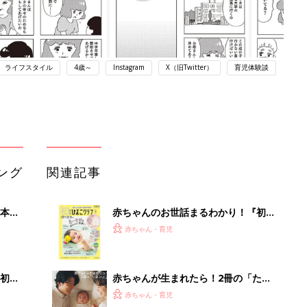
ライフスタイル
4歳～
Instagram
X（旧Twitter）
育児体験談
ング
関連記事
本
赤ちゃんのお世話まるわかり！『初め
2才
てのひよこクラブ 夏号』〈巻頭大特
赤ちゃん・育児
いっ
集〉初めての授乳がうまくいく！ お
っぱい・ミルクの基本と夏のトラブル
解決テク
初め
赤ちゃんが生まれたら！2冊の「たま
大特
ひよ」
赤ちゃん・育児
 お