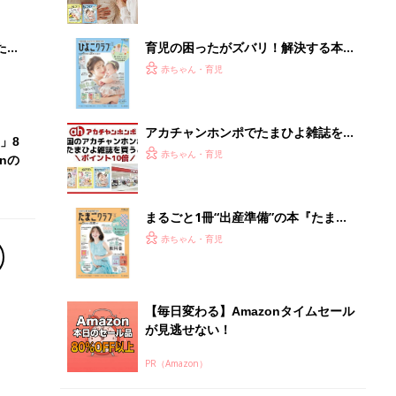
ブル
たま
育児の困ったがズバリ！解決する本
『ひよこクラブ 秋号』 4カ月～2才
赤ちゃん・育児
になるまで、育児に役立つ情報がいっ
ぱい！
アカチャンホンポでたまひよ雑誌を買
」8
うとポイント10倍【期間限定】
赤ちゃん・育児
nの
まるごと1冊“出産準備”の本『たまご
クラブ 夏号』〈スペシャル大特集〉
赤ちゃん・育児
夫婦で予習する 出産の教科書
【毎日変わる】Amazonタイムセール
が見逃せない！
PR（Amazon）