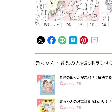
日記・マンガ
0歳
1歳
2歳
3歳
赤ちゃん・育児の人気記事ランキ
育児の困ったがズバリ！解決する
『ひよこクラブ 夏号』 4カ月～
赤ちゃん・育児
になるまで、育児に役立つ情報が
ぱい！
赤ちゃんのお世話まるわかり！『
てのひよこクラブ 夏号』〈巻頭
赤ちゃん・育児
集〉初めての授乳がうまくいく！