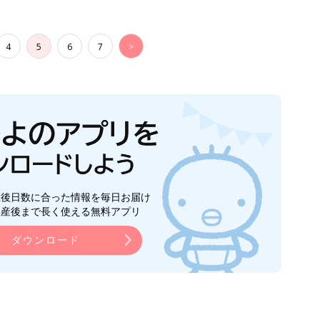
4
5
6
7
>
生後日数に合った情報を毎日お届け
ら産後まで長く使える無料アプリ
ダウンロード