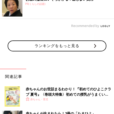
PR(くらしの話題)
Recommended by
ランキングをもっと見る
関連記事
赤ちゃんのお世話まるわかり！『初めてのひよこクラ
ブ 夏号』〈巻頭大特集〉初めての授乳がうまくい
く！ おっぱい・ミルクの基本と夏のトラブル 解決テ
赤ちゃん・育児
ク
赤ちゃんが生まれたら！2冊の「たまひよ」