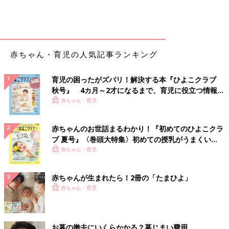
赤ちゃん・育児の人気記事ランキング
育児の困ったがズバリ！解決する本『ひよこクラブ
秋号』 4カ月～2才になるまで、育児に役立つ情報が
いっぱい！
赤ちゃん・育児
赤ちゃんのお世話まるわかり！『初めてのひよこクラ
ブ 夏号』〈巻頭大特集〉初めての授乳がうまくい
く！ おっぱい・ミルクの基本と夏のトラブル 解決テ
赤ちゃん・育児
ク
赤ちゃんが生まれたら！2冊の「たまひよ」
赤ちゃん・育児
お墓の撤去にいくらかかる？墓じまい費用