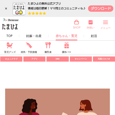
×
内祝い
SHOP
メニュー
TOP
妊娠・出産
赤ちゃん・育児
妊活
育児グッズ
病気・予防接種
離乳食
優待パス
ひよこクラブ
アプリ
SNS
キャンペーン
写真スタジオ