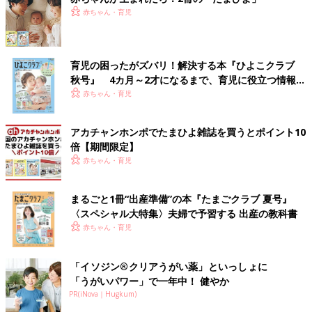
赤ちゃん・育児
育児の困ったがズバリ！解決する本『ひよこクラブ
秋号』 4カ月～2才になるまで、育児に役立つ情報が
いっぱい！
赤ちゃん・育児
アカチャンホンポでたまひよ雑誌を買うとポイント10
倍【期間限定】
赤ちゃん・育児
まるごと1冊“出産準備”の本『たまごクラブ 夏号』
〈スペシャル大特集〉夫婦で予習する 出産の教科書
赤ちゃん・育児
「イソジン®クリアうがい薬」といっしょに
「うがいパワー」で一年中！ 健やか
PR(iNova｜Hugkum)