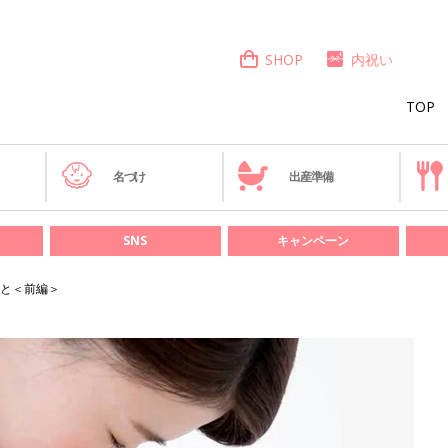
SHOP
内祝い
TOP
き
名づけ
出産準備
SNS
キャンペーン
と＜前編＞