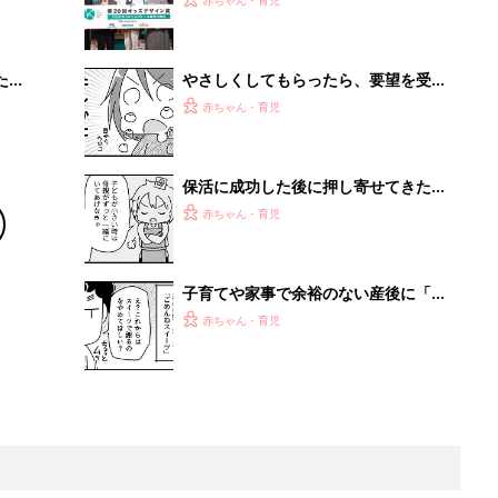
 お
賞に見る子どもの変化
ブル
たま
やさしくしてもらったら、要望を受け
入れるべき？ 子どもの安全を最優先
赤ちゃん・育児
に考えてみたら『ふうふう子育て ＃
59』
保活に成功した後に押し寄せてきた
「大事な子どもを預けていいの？」と
赤ちゃん・育児
いう不安『ふうふう子育て ＃60』
子育てや家事で余裕のない産後に「ご
めんねスイーツ」よりもほしいものと
赤ちゃん・育児
は⁉︎『ふうふう子育て ＃54』