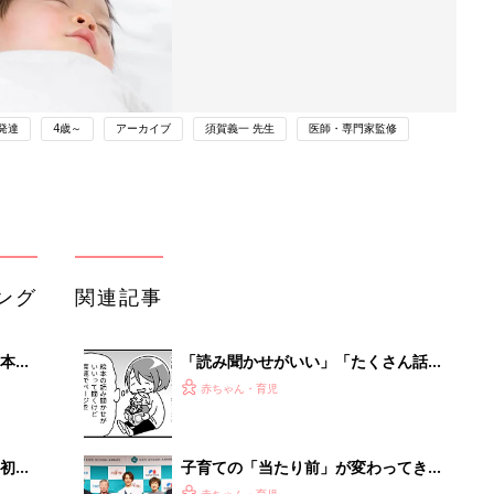
発達
4歳～
アーカイブ
須賀義一 先生
医師・専門家監修
ング
関連記事
本
「読み聞かせがいい」「たくさん話し
2才
かけて」というけど……子どもの発語
赤ちゃん・育児
いっ
を促すコツってある？『ふうふう子育
て ＃64』
初め
子育ての「当たり前」が変わってき
大特
た⁉ 20周年を迎えるキッズデザイン
赤ちゃん・育児