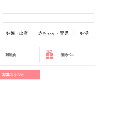
妊娠・出産
赤ちゃん・育児
妊活
離乳食
優待パス
写真スタジオ