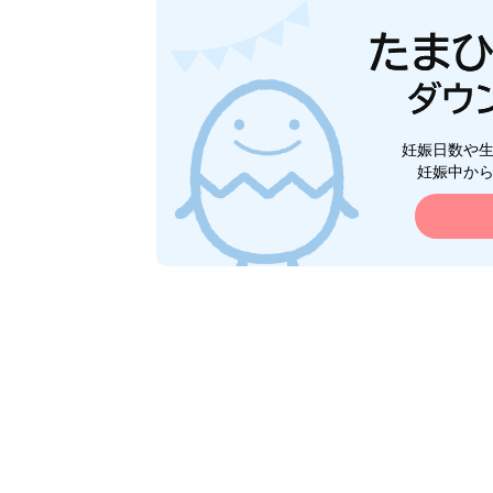
妊娠日数や
妊娠中か