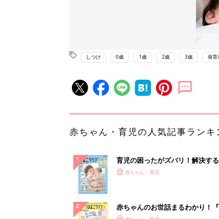
しつけ
0歳
1歳
2歳
3歳
発育
赤ちゃん・育児の人気記事ランキ
育児の困ったがズバリ！解決する
『ひよこクラブ 夏号』 4カ月～
赤ちゃん・育児
になるまで、育児に役立つ情報が
ぱい！
赤ちゃんのお世話まるわかり！『
てのひよこクラブ 夏号』〈巻頭
赤ちゃん・育児