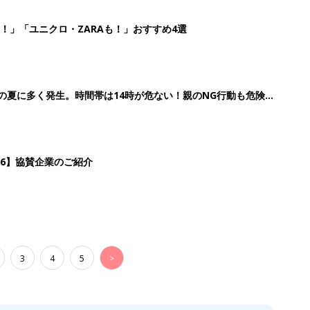
！」「ユニクロ・ZARAも！」おすすめ4選
歳の夏に多く発生。時間帯は14時が危ない！親のNG行動も危険を
26】協賛企業のご紹介
3
4
5
>