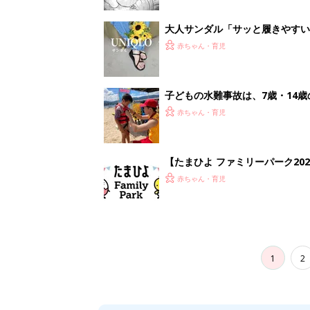
大人サンダル「サッと履きやすい
赤ちゃん・育児
子どもの水難事故は、7歳・14
まねく【専門家】
赤ちゃん・育児
【たまひよ ファミリーパーク20
赤ちゃん・育児
1
2