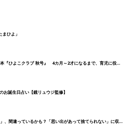
たまひよ」
本『ひよこクラブ 秋号』 4カ月～2才になるまで、育児に役立
日のお誕生日占い【鏡リュウジ監修】
ル」、間違っているかも？「思い出があって捨てられない」に収納