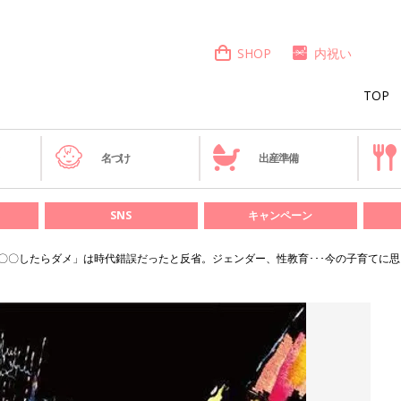
SHOP
内祝い
TOP
き
名づけ
出産準備
SNS
キャンペーン
〇〇したらダメ」は時代錯誤だったと反省。ジェンダー、性教育･･･今の子育てに