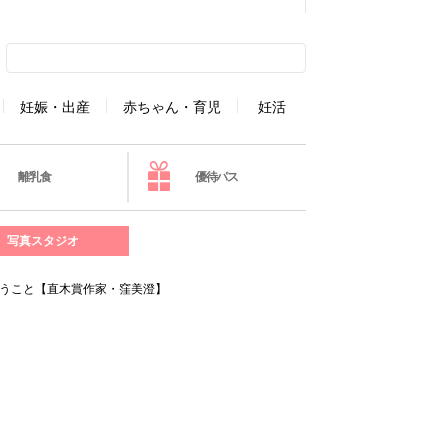
妊娠・出産
赤ちゃん・育児
妊活
離乳食
優待パス
写真スタジオ
思うこと【直木賞作家・窪美澄】