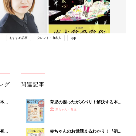
おすすめ記事
タレント・有名人
app
ング
関連記事
本
育児の困ったがズバリ！解決する本
2才
『ひよこクラブ 秋号』 4カ月～2才
赤ちゃん・育児
いっ
になるまで、育児に役立つ情報がいっ
ぱい！
初め
赤ちゃんのお世話まるわかり！『初め