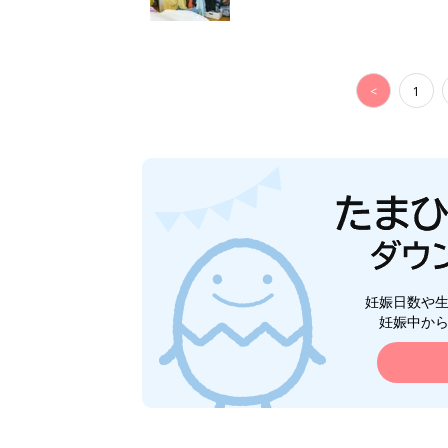
<
1
妊娠日数や
妊娠中か