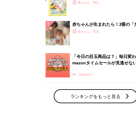
てのひよこクラブ 夏号』〈巻頭
赤ちゃん・育児
集〉初めての授乳がうまくいく！
っぱい・ミルクの基本と夏のトラ
解決テク
赤ちゃんが生まれたら！2冊の「
ひよ」
赤ちゃん・育児
「今日の目玉商品は？」毎日変わ
mazonタイムセールが見逃せな
PR（Amazon）
ランキングをもっと見る