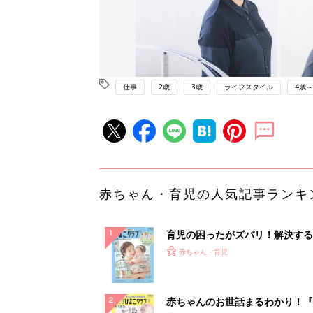
仕事
2歳
3歳
ライフスタイル
4歳～
赤ちゃん・育児の人気記事ランキ
育児の困ったがズバリ！解決する
『ひよこクラブ 夏号』 4カ月～
赤ちゃん・育児
になるまで、育児に役立つ情報が
ぱい！
赤ちゃんのお世話まるわかり！『