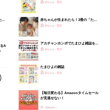
大特
てのひよこクラブ 夏号』〈巻頭大特
赤ちゃん・育児
 お
集〉初めての授乳がうまくいく！ お
ブル
っぱい・ミルクの基本と夏のトラブル
解決テク
たま
赤ちゃんが生まれたら！2冊の「たま
ひよ」
赤ちゃん・育児
アカチャンホンポでたまひよ雑誌を買
るA
うとポイント10倍【期間限定】
赤ちゃん・育児
い
たまひよの雑誌
赤ちゃん・育児
【毎日変わる】Amazonタイムセール
が見逃せない！
PR（Amazon）