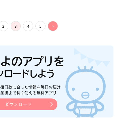
2
3
4
5
>
生後日数に合った情報を毎日お届け
ら産後まで長く使える無料アプリ
ダウンロード