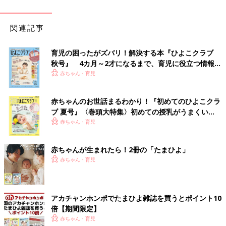
関連記事
育児の困ったがズバリ！解決する本『ひよこクラブ
秋号』 4カ月～2才になるまで、育児に役立つ情報が
いっぱい！
赤ちゃん・育児
赤ちゃんのお世話まるわかり！『初めてのひよこクラ
ブ 夏号』〈巻頭大特集〉初めての授乳がうまくい
く！ おっぱい・ミルクの基本と夏のトラブル 解決テ
赤ちゃん・育児
ク
赤ちゃんが生まれたら！2冊の「たまひよ」
赤ちゃん・育児
アカチャンホンポでたまひよ雑誌を買うとポイント10
倍【期間限定】
赤ちゃん・育児