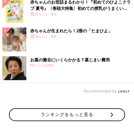
赤ちゃんのお世話まるわかり！『初めてのひよこクラ
ブ 夏号』〈巻頭大特集〉初めての授乳がうまくい
く！ おっぱい・ミルクの基本と夏のトラブル 解決テ
赤ちゃん・育児
ク
赤ちゃんが生まれたら！2冊の「たまひよ」
赤ちゃん・育児
お墓の撤去にいくらかかる？墓じまい費用
PR(くらしの話題)
Recommended by
ランキングをもっと見る