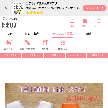
×
内祝い
SHOP
メニュー
TOP
妊娠・出産
赤ちゃん・育児
妊活
育児グッズ
病気・予防接種
離乳食
優待パス
ひよこクラブ
アプリ
SNS
キャンペーン
写真スタジオ