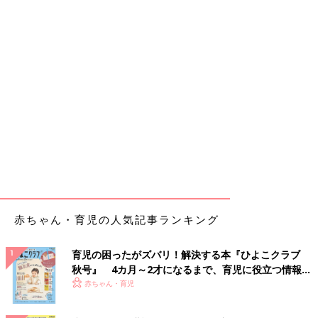
赤ちゃん・育児の人気記事ランキング
育児の困ったがズバリ！解決する本『ひよこクラブ
秋号』 4カ月～2才になるまで、育児に役立つ情報が
いっぱい！
赤ちゃん・育児