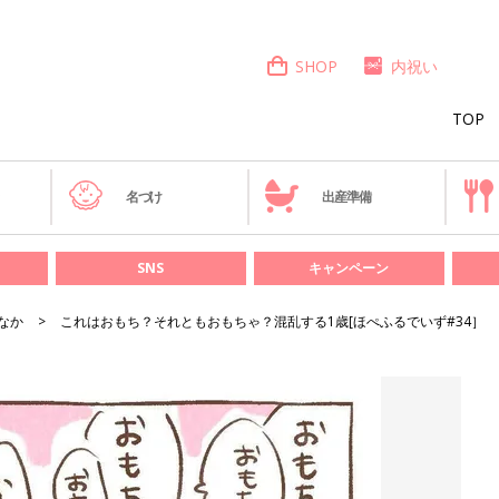
SHOP
内祝い
TOP
き
名づけ
出産準備
SNS
キャンペーン
なか
これはおもち？それともおもちゃ？混乱する1歳[ほぺふるでいず#34］