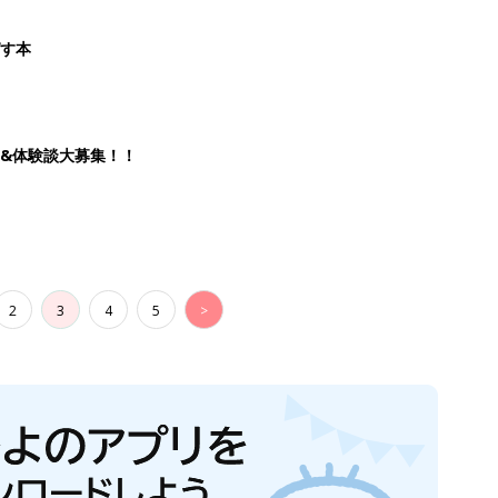
ばす本
&体験談大募集！！
2
3
4
5
>