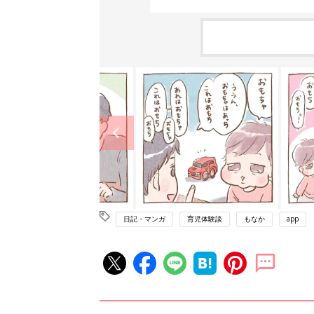
日記・マンガ
育児体験談
もなか
app