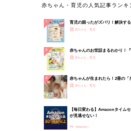
赤ちゃん・育児の人気記事ランキ
育児の困ったがズバリ！解決する
『ひよこクラブ 秋号』 4カ月～
赤ちゃん・育児
になるまで、育児に役立つ情報が
ぱい！
赤ちゃんのお世話まるわかり！『
てのひよこクラブ 夏号』〈巻頭
赤ちゃん・育児
集〉初めての授乳がうまくいく！
っぱい・ミルクの基本と夏のトラ
解決テク
赤ちゃんが生まれたら！2冊の「
ひよ」
赤ちゃん・育児
【毎日変わる】Amazonタイム
が見逃せない！
PR（Amazon）