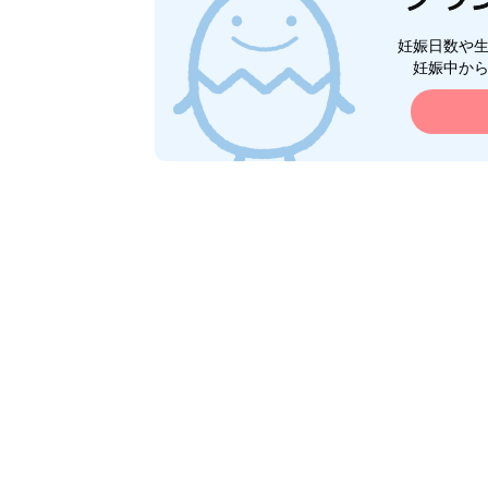
妊娠日数や
妊娠中か