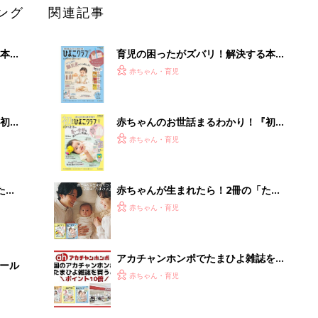
ング
関連記事
本
育児の困ったがズバリ！解決する本
2才
『ひよこクラブ 秋号』 4カ月～2才
赤ちゃん・育児
いっ
になるまで、育児に役立つ情報がいっ
ぱい！
初め
赤ちゃんのお世話まるわかり！『初め
大特
てのひよこクラブ 夏号』〈巻頭大特
赤ちゃん・育児
 お
集〉初めての授乳がうまくいく！ お
ブル
っぱい・ミルクの基本と夏のトラブル
解決テク
たま
赤ちゃんが生まれたら！2冊の「たま
ひよ」
赤ちゃん・育児
アカチャンホンポでたまひよ雑誌を買
セール
うとポイント10倍【期間限定】
赤ちゃん・育児