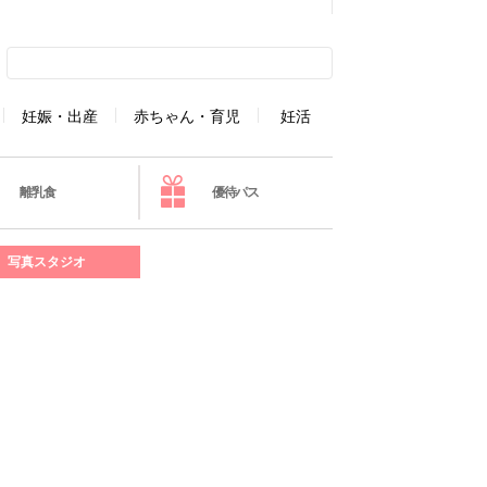
妊娠・出産
赤ちゃん・育児
妊活
離乳食
優待パス
写真スタジオ