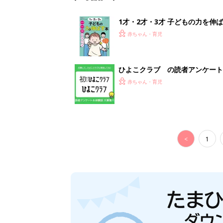
1才・2才・3才 子どもの力を伸
赤ちゃん・育児
ひよこクラブ の読者アンケート
赤ちゃん・育児
<
1