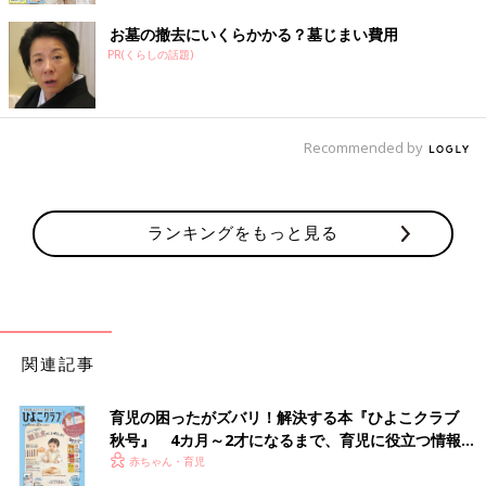
お墓の撤去にいくらかかる？墓じまい費用
PR(くらしの話題)
Recommended by
ランキングをもっと見る
関連記事
育児の困ったがズバリ！解決する本『ひよこクラブ
秋号』 4カ月～2才になるまで、育児に役立つ情報が
いっぱい！
赤ちゃん・育児