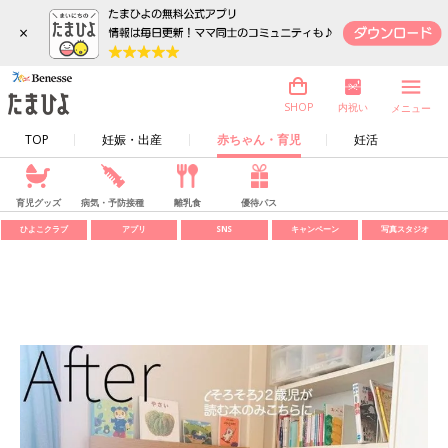
×
内祝い
SHOP
メニュー
TOP
妊娠・出産
赤ちゃん・育児
妊活
育児グッズ
病気・予防接種
離乳食
優待パス
ひよこクラブ
アプリ
SNS
キャンペーン
写真スタジオ