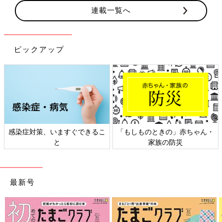
連載一覧へ
ピックアップ
のときの」赤ちゃん・
日本外来小児科学会リーフレッ
六星占術 
家族の防災
ト検討会
最新号