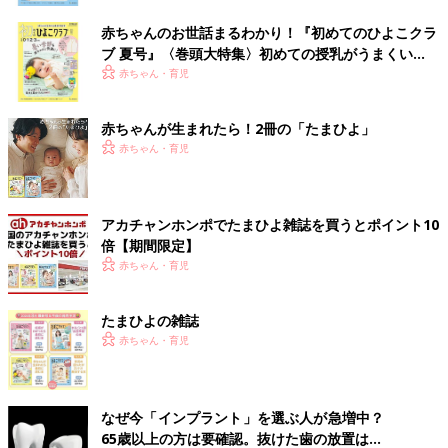
赤ちゃんのお世話まるわかり！『初めてのひよこクラ
ブ 夏号』〈巻頭大特集〉初めての授乳がうまくい
く！ おっぱい・ミルクの基本と夏のトラブル 解決テ
赤ちゃん・育児
ク
赤ちゃんが生まれたら！2冊の「たまひよ」
赤ちゃん・育児
アカチャンホンポでたまひよ雑誌を買うとポイント10
倍【期間限定】
赤ちゃん・育児
たまひよの雑誌
赤ちゃん・育児
なぜ今「インプラント」を選ぶ人が急増中？
65歳以上の方は要確認。抜けた歯の放置は...