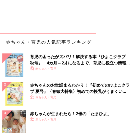
赤ちゃん・育児の人気記事ランキング
育児の困ったがズバリ！解決する本『ひよこクラブ
秋号』 4カ月～2才になるまで、育児に役立つ情報が
いっぱい！
赤ちゃん・育児
赤ちゃんのお世話まるわかり！『初めてのひよこクラ
ブ 夏号』〈巻頭大特集〉初めての授乳がうまくい
く！ おっぱい・ミルクの基本と夏のトラブル 解決テ
赤ちゃん・育児
ク
赤ちゃんが生まれたら！2冊の「たまひよ」
赤ちゃん・育児