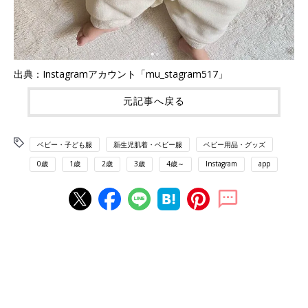
出典：Instagramアカウント「mu_stagram517」
元記事へ戻る
ベビー・子ども服
新生児肌着・ベビー服
ベビー用品・グッズ
0歳
1歳
2歳
3歳
4歳～
Instagram
app