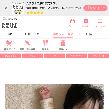
×
内祝い
SHOP
メニュー
TOP
妊娠・出産
赤ちゃん・育児
妊活
育児グッズ
病気・予防接種
離乳食
優待パス
ひよこクラブ
アプリ
SNS
キャンペーン
写真スタジオ