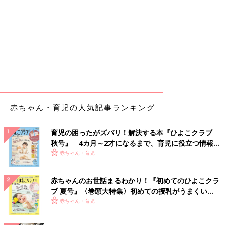
赤ちゃん・育児の人気記事ランキング
育児の困ったがズバリ！解決する本『ひよこクラブ
秋号』 4カ月～2才になるまで、育児に役立つ情報が
いっぱい！
赤ちゃん・育児
赤ちゃんのお世話まるわかり！『初めてのひよこクラ
ブ 夏号』〈巻頭大特集〉初めての授乳がうまくい
く！ おっぱい・ミルクの基本と夏のトラブル 解決テ
赤ちゃん・育児
ク