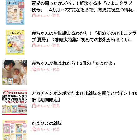
育児の困ったがズバリ！解決する本『ひよこクラブ
秋号』 4カ月～2才になるまで、育児に役立つ情報が
いっぱい！
赤ちゃん・育児
赤ちゃんのお世話まるわかり！『初めてのひよこクラ
ブ 夏号』〈巻頭大特集〉初めての授乳がうまくい
く！ おっぱい・ミルクの基本と夏のトラブル 解決テ
赤ちゃん・育児
ク
赤ちゃんが生まれたら！2冊の「たまひよ」
赤ちゃん・育児
アカチャンホンポでたまひよ雑誌を買うとポイント10
倍【期間限定】
赤ちゃん・育児
たまひよの雑誌
赤ちゃん・育児