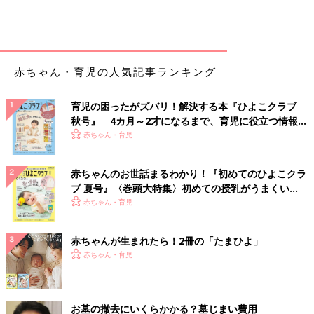
赤ちゃん・育児の人気記事ランキング
育児の困ったがズバリ！解決する本『ひよこクラブ
秋号』 4カ月～2才になるまで、育児に役立つ情報が
いっぱい！
赤ちゃん・育児
赤ちゃんのお世話まるわかり！『初めてのひよこクラ
ブ 夏号』〈巻頭大特集〉初めての授乳がうまくい
く！ おっぱい・ミルクの基本と夏のトラブル 解決テ
赤ちゃん・育児
ク
赤ちゃんが生まれたら！2冊の「たまひよ」
赤ちゃん・育児
お墓の撤去にいくらかかる？墓じまい費用