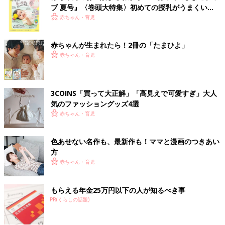
ブ 夏号』〈巻頭大特集〉初めての授乳がうまくい
く！ おっぱい・ミルクの基本と夏のトラブル 解決テ
赤ちゃん・育児
ク
赤ちゃんが生まれたら！2冊の「たまひよ」
赤ちゃん・育児
3COINS「買って大正解」「高見えで可愛すぎ」大人
気のファッショングッズ4選
赤ちゃん・育児
色あせない名作も、最新作も！ママと漫画のつきあい
方
赤ちゃん・育児
もらえる年金25万円以下の人が知るべき事
PR(くらしの話題)