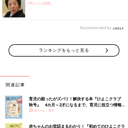
PR(くらしの話題)
Recommended by
ランキングをもっと見る
関連記事
育児の困ったがズバリ！解決する本『ひよこクラブ
秋号』 4カ月～2才になるまで、育児に役立つ情報が
いっぱい！
赤ちゃん・育児
赤ちゃんのお世話まるわかり！『初めてのひよこクラ