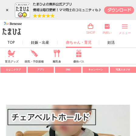
×
内祝い
SHOP
メニュー
TOP
妊娠・出産
赤ちゃん・育児
妊活
育児グッズ
病気・予防接種
離乳食
優待パス
ひよこクラブ
アプリ
SNS
キャンペーン
写真スタジオ