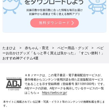
妊娠日数や生後日数に合った情報を毎日お届け
妊娠中から産後まで長く使える無料アプリ
無料ダウンロード
たまひよ
赤ちゃん・育児
ベビー用品・グッズ
ベビ
ーお出かけグッズ「もっと早く買えば良かった」「すごい便利！」
おすすめ神アイテム4選
ＡＢＪマークは、この電子書店・電子書籍配信サービスが、
著作権者からコンテンツ使用許諾を得た正規版配信サービス
であることを示す登録商標（登録番号 第11091000号）です。
ABJマークの詳細、ABJマークを掲示しているサービスの一覧
はこちら→
https://aebs.or.jp/
本サイトに掲載されている記事・写真・イラスト等のコンテンツの無断転載を禁じま
す。