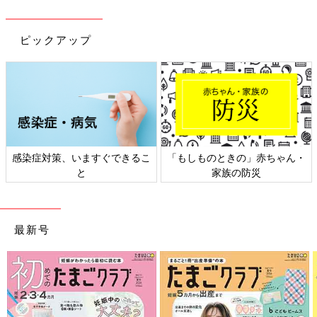
ピックアップ
ますぐできるこ
「もしものときの」赤ちゃん・
日本外来小児科
と
家族の防災
ト検
最新号