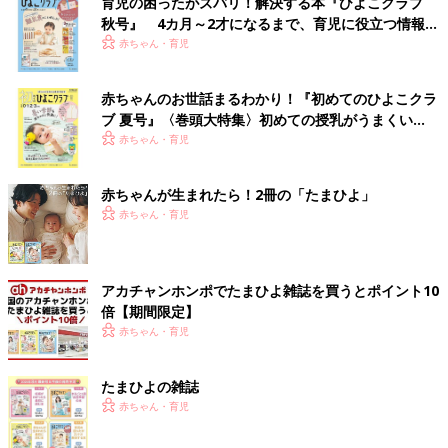
育児の困ったがズバリ！解決する本『ひよこクラブ
秋号』 4カ月～2才になるまで、育児に役立つ情報が
いっぱい！
赤ちゃん・育児
赤ちゃんのお世話まるわかり！『初めてのひよこクラ
ブ 夏号』〈巻頭大特集〉初めての授乳がうまくい
く！ おっぱい・ミルクの基本と夏のトラブル 解決テ
赤ちゃん・育児
ク
赤ちゃんが生まれたら！2冊の「たまひよ」
赤ちゃん・育児
アカチャンホンポでたまひよ雑誌を買うとポイント10
倍【期間限定】
赤ちゃん・育児
たまひよの雑誌
赤ちゃん・育児