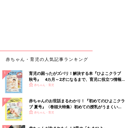
赤ちゃん・育児の人気記事ランキング
育児の困ったがズバリ！解決する本『ひよこクラブ
秋号』 4カ月～2才になるまで、育児に役立つ情報が
いっぱい！
赤ちゃん・育児
赤ちゃんのお世話まるわかり！『初めてのひよこクラ
ブ 夏号』〈巻頭大特集〉初めての授乳がうまくい
く！ おっぱい・ミルクの基本と夏のトラブル 解決テ
赤ちゃん・育児
ク