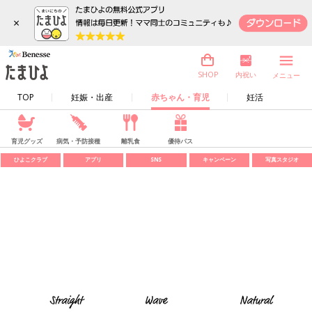
×
内祝い
SHOP
メニュー
TOP
妊娠・出産
赤ちゃん・育児
妊活
育児グッズ
病気・予防接種
離乳食
優待パス
ひよこクラブ
アプリ
SNS
キャンペーン
写真スタジオ