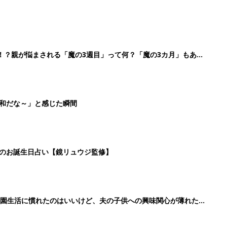
！？親が悩まされる「魔の3週目」って何？「魔の3カ月」もある
平和だな～」と感じた瞬間
日のお誕生日占い【鏡リュウジ監修】
育園生活に慣れたのはいいけど、夫の子供への興味関心が薄れた気
91』