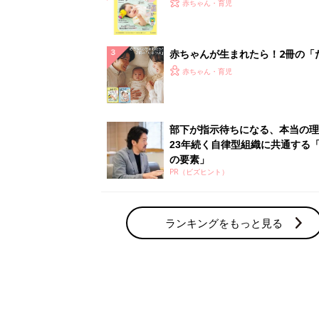
てのひよこクラブ 夏号』〈巻頭
赤ちゃん・育児
集〉初めての授乳がうまくいく！
っぱい・ミルクの基本と夏のトラ
解決テク
赤ちゃんが生まれたら！2冊の「
ひよ」
赤ちゃん・育児
部下が指示待ちになる、本当の理
23年続く自律型組織に共通する「
の要素」
PR（ビズヒント）
ランキングをもっと見る