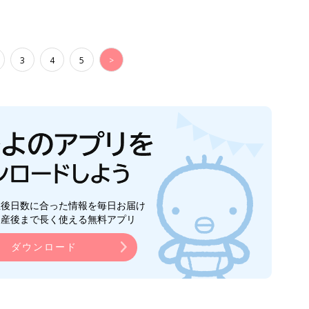
3
4
5
>
生後日数に合った情報を毎日お届け
ら産後まで長く使える無料アプリ
ダウンロード