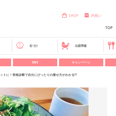
SHOP
内祝い
TOP
き
名づけ
出産準備
SNS
キャンペーン
ットに！骨格診断で自分にぴったりの痩せ方がわかる⁉