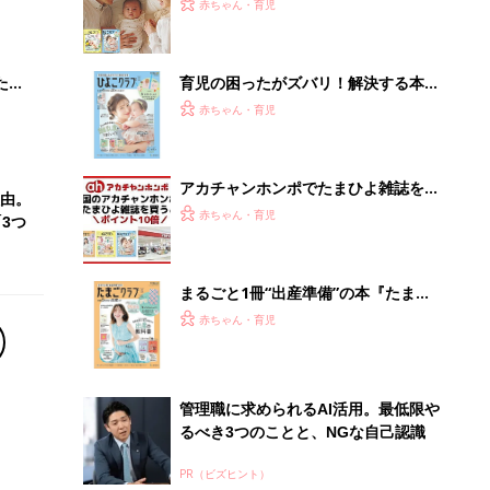
大特
ひよ」
赤ちゃん・育児
 お
ブル
たま
育児の困ったがズバリ！解決する本
『ひよこクラブ 夏号』 4カ月～2才
赤ちゃん・育児
になるまで、育児に役立つ情報がいっ
ぱい！
アカチャンホンポでたまひよ雑誌を買
由。
うとポイント10倍【期間限定】
赤ちゃん・育児
3つ
まるごと1冊“出産準備”の本『たまご
クラブ 夏号』〈スペシャル大特集〉
赤ちゃん・育児
夫婦で予習する 出産の教科書
管理職に求められるAI活用。最低限や
るべき3つのことと、NGな自己認識
PR（ビズヒント）