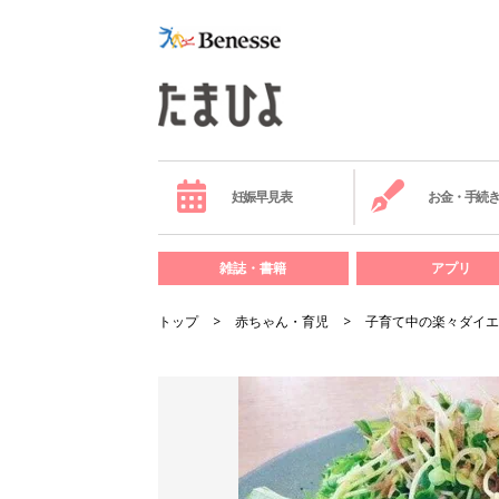
妊娠早見表
お金・手続
雑誌・書籍
アプリ
トップ
赤ちゃん・育児
子育て中の楽々ダイエ