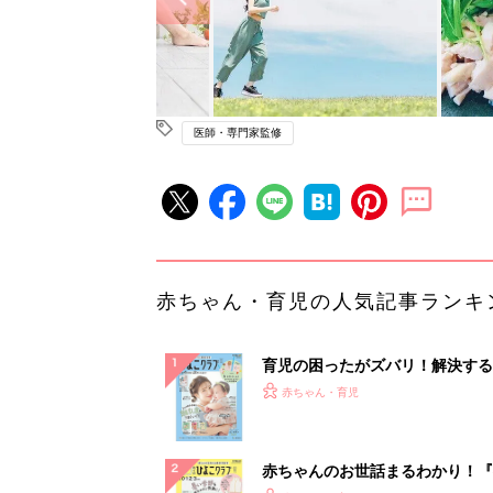
医師・専門家監修
赤ちゃん・育児の人気記事ランキ
育児の困ったがズバリ！解決する
『ひよこクラブ 夏号』 4カ月～
赤ちゃん・育児
になるまで、育児に役立つ情報が
ぱい！
赤ちゃんのお世話まるわかり！『