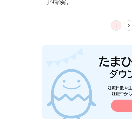
1
2
妊娠日数や
妊娠中か