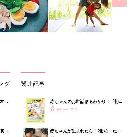
ング
関連記事
本
赤ちゃんのお世話まるわかり！『初め
2才
てのひよこクラブ 夏号』〈巻頭大特
赤ちゃん・育児
いっ
集〉初めての授乳がうまくいく！ お
っぱい・ミルクの基本と夏のトラブル
解決テク
初め
赤ちゃんが生まれたら！2冊の「たま