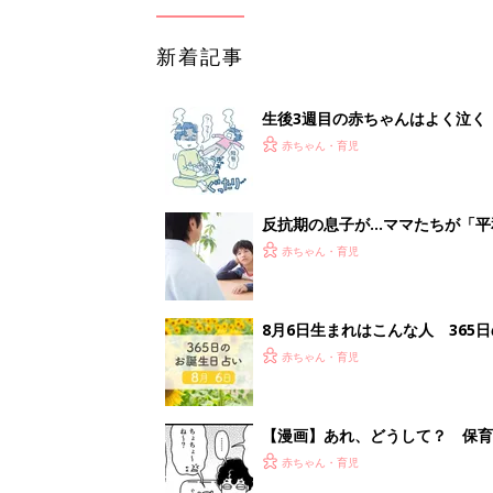
新着記事
生後3週目の赤ちゃんはよく泣く
って本当？【専門家】
赤ちゃん・育児
反抗期の息子が...ママたちが「
赤ちゃん・育児
8月6日生まれはこんな人 365
赤ちゃん・育児
【漫画】あれ、どうして？ 保
がする……！『ふうふう子育て ＃
赤ちゃん・育児