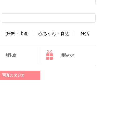
妊娠・出産
赤ちゃん・育児
妊活
離乳食
優待パス
写真スタジオ