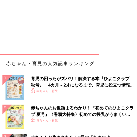
赤ちゃん・育児の人気記事ランキング
育児の困ったがズバリ！解決する本『ひよこクラブ
秋号』 4カ月～2才になるまで、育児に役立つ情報が
いっぱい！
赤ちゃん・育児
赤ちゃんのお世話まるわかり！『初めてのひよこクラ
ブ 夏号』〈巻頭大特集〉初めての授乳がうまくい
く！ おっぱい・ミルクの基本と夏のトラブル 解決テ
赤ちゃん・育児
ク