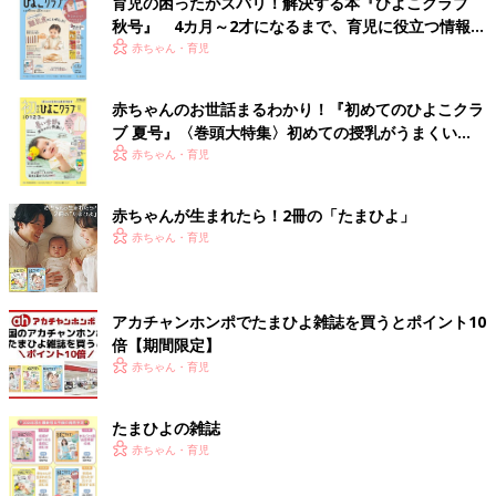
育児の困ったがズバリ！解決する本『ひよこクラブ
秋号』 4カ月～2才になるまで、育児に役立つ情報が
いっぱい！
赤ちゃん・育児
赤ちゃんのお世話まるわかり！『初めてのひよこクラ
ブ 夏号』〈巻頭大特集〉初めての授乳がうまくい
く！ おっぱい・ミルクの基本と夏のトラブル 解決テ
赤ちゃん・育児
ク
赤ちゃんが生まれたら！2冊の「たまひよ」
赤ちゃん・育児
アカチャンホンポでたまひよ雑誌を買うとポイント10
倍【期間限定】
赤ちゃん・育児
たまひよの雑誌
赤ちゃん・育児