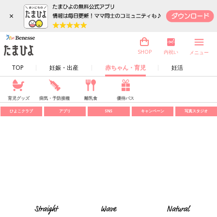
×
内祝い
SHOP
メニュー
TOP
妊娠・出産
赤ちゃん・育児
妊活
育児グッズ
病気・予防接種
離乳食
優待パス
ひよこクラブ
アプリ
SNS
キャンペーン
写真スタジオ