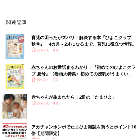
関連記事
育児の困ったがズバリ！解決する本『ひよこクラブ
秋号』 4カ月～2才になるまで、育児に役立つ情報が
いっぱい！
赤ちゃん・育児
赤ちゃんのお世話まるわかり！『初めてのひよこクラ
ブ 夏号』〈巻頭大特集〉初めての授乳がうまくい
く！ おっぱい・ミルクの基本と夏のトラブル 解決テ
赤ちゃん・育児
ク
赤ちゃんが生まれたら！2冊の「たまひよ」
赤ちゃん・育児
アカチャンホンポでたまひよ雑誌を買うとポイント10
倍【期間限定】