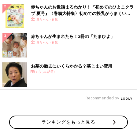
赤ちゃんのお世話まるわかり！『初めてのひよこクラ
ブ 夏号』〈巻頭大特集〉初めての授乳がうまくい
く！ おっぱい・ミルクの基本と夏のトラブル 解決テ
赤ちゃん・育児
ク
赤ちゃんが生まれたら！2冊の「たまひよ」
赤ちゃん・育児
お墓の撤去にいくらかかる？墓じまい費用
PR(くらしの話題)
Recommended by
ランキングをもっと見る