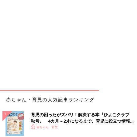
赤ちゃん・育児の人気記事ランキング
育児の困ったがズバリ！解決する本『ひよこクラブ
秋号』 4カ月～2才になるまで、育児に役立つ情報が
いっぱい！
赤ちゃん・育児