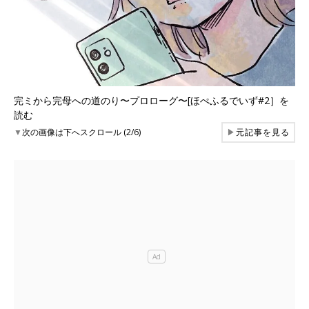
完ミから完母への道のり〜プロローグ〜[ほぺふるでいず#2］を
読む
▼
次の画像は下へスクロール (2/6)
▶
元記事を見る