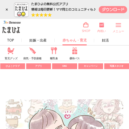
×
内祝い
SHOP
メニュー
TOP
妊娠・出産
赤ちゃん・育児
妊活
育児グッズ
病気・予防接種
離乳食
優待パス
ひよこクラブ
アプリ
SNS
キャンペーン
写真スタジオ