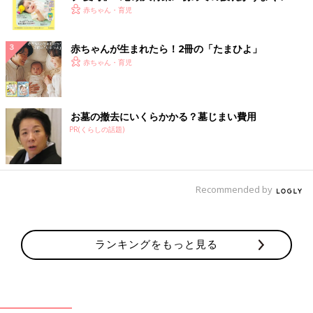
く！ おっぱい・ミルクの基本と夏のトラブル 解決テ
赤ちゃん・育児
ク
赤ちゃんが生まれたら！2冊の「たまひよ」
赤ちゃん・育児
お墓の撤去にいくらかかる？墓じまい費用
PR(くらしの話題)
Recommended by
ランキングをもっと見る