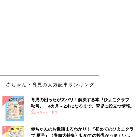
赤ちゃん・育児の人気記事ランキング
育児の困ったがズバリ！解決する本『ひよこクラブ
秋号』 4カ月～2才になるまで、育児に役立つ情報が
いっぱい！
赤ちゃん・育児
赤ちゃんのお世話まるわかり！『初めてのひよこクラ
ブ 夏号』〈巻頭大特集〉初めての授乳がうまくい