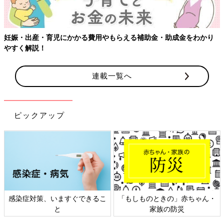
・助成金をわかり
連載一覧へ
ピックアップ
のときの」赤ちゃん・
日本外来小児科学会リーフレッ
六星占術 
家族の防災
ト検討会