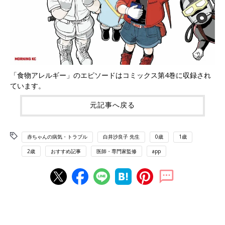
「食物アレルギー」のエピソードはコミックス第4巻に収録され
ています。
元記事へ戻る
赤ちゃんの病気・トラブル
白井沙良子 先生
0歳
1歳
2歳
おすすめ記事
医師・専門家監修
app