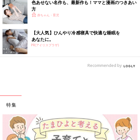
色あせない名作も、最新作も！ママと漫画のつきあい
方
赤ちゃん・育児
【大人気】ひんやり冷感寝具で快適な睡眠を
あなたに。
PR(アイリスプラザ)
Recommended by
特集
【ワクチン接種できるものも】妊婦の感染症対策