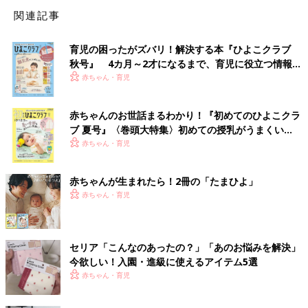
関連記事
育児の困ったがズバリ！解決する本『ひよこクラブ
秋号』 4カ月～2才になるまで、育児に役立つ情報が
いっぱい！
赤ちゃん・育児
赤ちゃんのお世話まるわかり！『初めてのひよこクラ
ブ 夏号』〈巻頭大特集〉初めての授乳がうまくい
く！ おっぱい・ミルクの基本と夏のトラブル 解決テ
赤ちゃん・育児
ク
赤ちゃんが生まれたら！2冊の「たまひよ」
赤ちゃん・育児
セリア「こんなのあったの？」「あのお悩みを解決」
今欲しい！入園・進級に使えるアイテム5選
赤ちゃん・育児