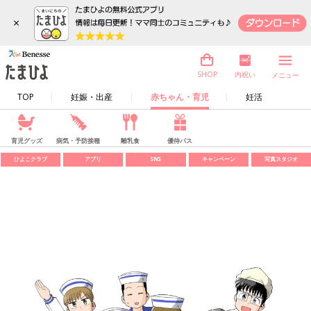
×
内祝い
SHOP
メニュー
TOP
妊娠・出産
赤ちゃん・育児
妊活
育児グッズ
病気・予防接種
離乳食
優待パス
ひよこクラブ
アプリ
SNS
キャンペーン
写真スタジオ