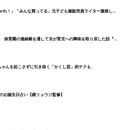
3
4
5
>
生後日数に合った情報を毎日お届け
ら産後まで長く使える無料アプリ
ダウンロード