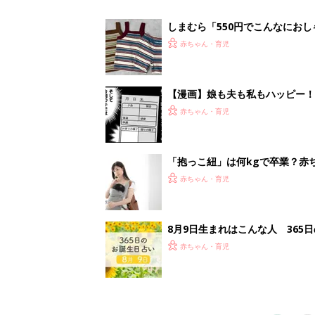
赤ちゃん・育児
1
2
妊娠日数や
妊娠中か