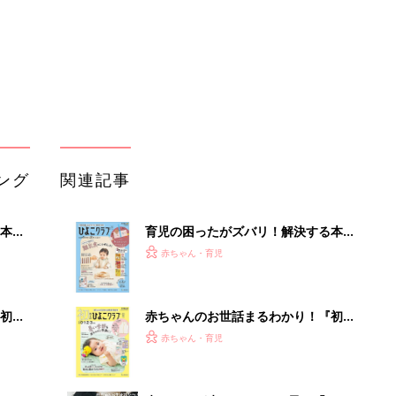
初め
赤ちゃんのお世話まるわかり！『初め
大特
てのひよこクラブ 夏号』〈巻頭大特
赤ちゃん・育児
 お
集〉初めての授乳がうまくいく！ お
ブル
っぱい・ミルクの基本と夏のトラブル
解決テク
たま
赤ちゃんが生まれたら！2冊の「たま
ひよ」
赤ちゃん・育児
アカチャンホンポでたまひよ雑誌を買
って
うとポイント10倍【期間限定】
赤ちゃん・育児
たまひよの雑誌
赤ちゃん・育児
「持ち家を売る時のNG行為」知って
るだけで得する事とは