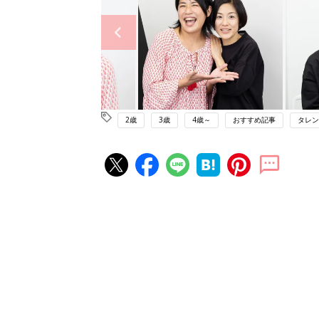
2歳
3歳
4歳～
おすすめ記事
タレン
赤ちゃん・育児の人気記事ランキ
育児の困ったがズバリ！解決する
『ひよこクラブ 秋号』 4カ月～
赤ちゃん・育児
になるまで、育児に役立つ情報が
ぱい！