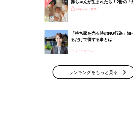
赤ちゃん・育児の人気テーマ
育児日記・マンガ
出産・育児あるあるをマンガで楽しもう
赤ちゃんの病気
赤ちゃんの病気や事故・ケガ、ホームケア
いてまとめました