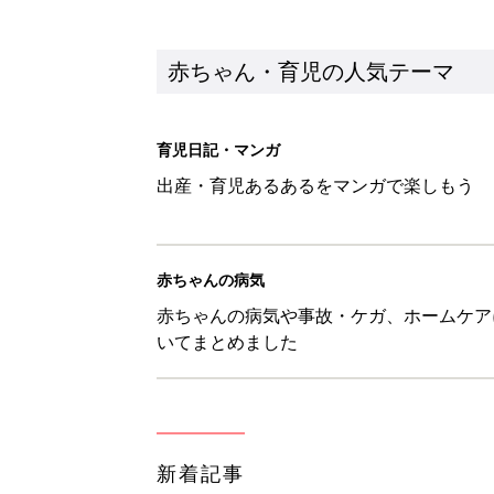
新着記事
しまむら「550円でこんなにお
夏のバズりトップス4選
赤ちゃん・育児
【漫画】娘も夫も私もハッピー
うふう子育て ＃92』
赤ちゃん・育児
「抱っこ紐」は何kgで卒業？赤
赤ちゃん・育児
8月9日生まれはこんな人 365