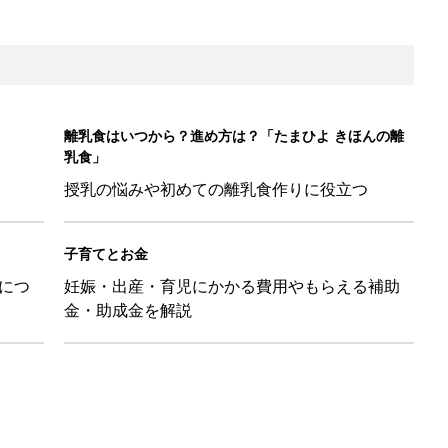
しゃれ！」「みんな買ってる」元子ども服販売員ライター激推し★
！ 保育園の連絡帳を通して夫が育児への興味を取り戻した話『ふ
ちゃんを起こさずに引き抜く「かくし芸」的テクも
日のお誕生日占い【鏡リュウジ監修】