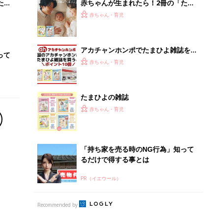
PR（イエウール）
Recommended by
離乳食はいつから？進め方は？「たまひよ きほんの離
乳食」
授乳の悩みや初めての離乳食作りに役立つ
子育てとお金
につ
妊娠・出産・育児にかかる費用やもらえる補助
金・助成金を解説