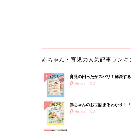
赤ちゃんのお世話まるわかり！『
てのひよこクラブ 夏号』〈巻頭
赤ちゃん・育児
集〉初めての授乳がうまくいく！
っぱい・ミルクの基本と夏のトラ
解決テク
赤ちゃんが生まれたら！2冊の「
ひよ」
赤ちゃん・育児
「持ち家を売る時のNG行為」知
るだけで得する事とは
PR（イエウール）
ランキングをもっと見る