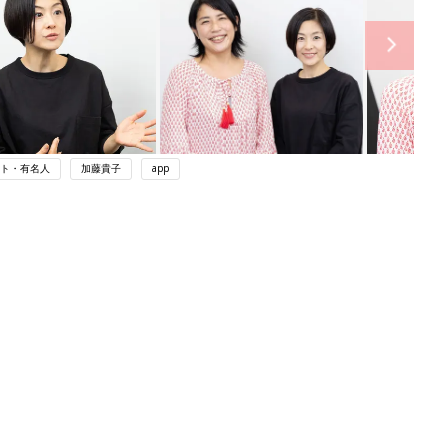
ト・有名人
加藤貴子
app
ング
関連記事
本
育児の困ったがズバリ！解決する本
2才
『ひよこクラブ 秋号』 4カ月～2才
赤ちゃん・育児
いっ
になるまで、育児に役立つ情報がいっ
ぱい！