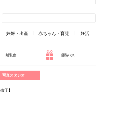
妊娠・出産
赤ちゃん・育児
妊活
離乳食
優待パス
写真スタジオ
藤貴子】